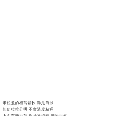
米粒煮的相當鬆軟 雖是筒狀
但仍粒粒分明 不會過度粘稠
上面有些香菜 與炒過絞肉 增添香氣