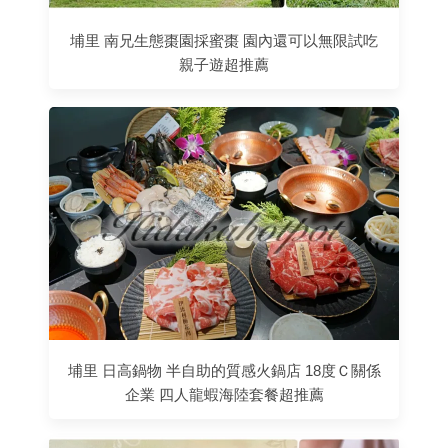
埔里 南兄生態棗園採蜜棗 園內還可以無限試吃
親子遊超推薦
埔里 日高鍋物 半自助的質感火鍋店 18度Ｃ關係
企業 四人龍蝦海陸套餐超推薦