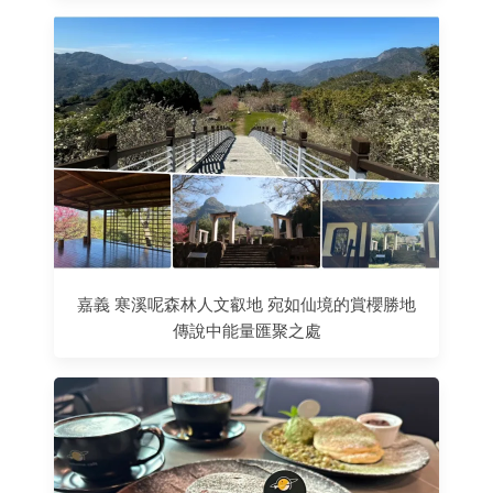
嘉義 寒溪呢森林人文叡地 宛如仙境的賞櫻勝地
傳說中能量匯聚之處