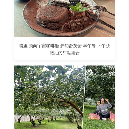
埔里 飛向宇宙咖啡廳 夢幻舒芙蕾 早午餐 下午茶
飽足的甜點組合