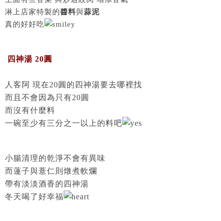
淋上店家特製的
醬料
與
蒜泥
真的好好吃
四神湯 20圓
人客阿 現在20圓的四神湯要去哪裡找
而且不會因為只有20圓
而沒有什麼料
一碗至少有三分之一以上的料吧
小腸清理的乾淨不會有異味
而蓮子與薏仁則燉煮軟爛
帶有淡淡酒香的四神湯
冬天喝了好幸福