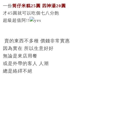
一份
筒仔米糕25圓 四神湯20圓
才45圓就可以吃個七八分飽
超級超值阿!!
賣的東西不多種 價錢非常實惠
因為實在 所以生意好好
無論是來店用餐
或是外帶的客人 人潮
總是絡繹不絕