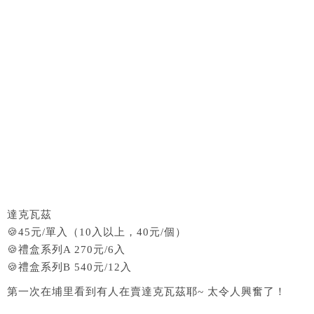
達克瓦茲
🍪45元/單入（10入以上，40元/個）
🍪禮盒系列A 270元/6入
🍪禮盒系列B 540元/12入
第一次在埔里看到有人在賣達克瓦茲耶~ 太令人興奮了！