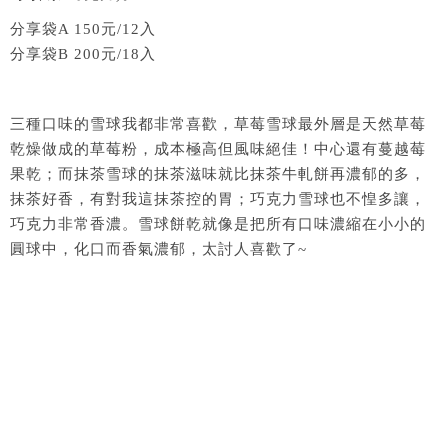
分享袋A 150元/12入
分享袋B 200元/18入
三種口味的雪球我都非常喜歡，草莓雪球最外層是天然草莓
乾燥做成的草莓粉，成本極高但風味絕佳！中心還有蔓越莓
果乾；而抹茶雪球的抹茶滋味就比抹茶牛軋餅再濃郁的多，
抹茶好香，有對我這抹茶控的胃；巧克力雪球也不惶多讓，
巧克力非常香濃。雪球餅乾就像是把所有口味濃縮在小小的
圓球中，化口而香氣濃郁，太討人喜歡了~