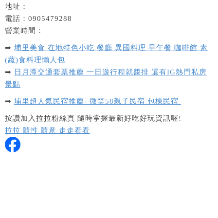
地址：
電話：0905479288
營業時間：
➡
埔里美食 在地特色小吃 餐廳 異國料理 早午餐 咖啡館 素
(蔬)食料理懶人包
➡
日月潭交通套票推薦 一日遊行程就醬排 還有IG熱門私房
景點
➡
埔里超人氣民宿推薦- 微笑58親子民宿 包棟民宿
按讚加入拉拉粉絲頁 隨時掌握最新好吃好玩資訊喔!
拉拉 隨性 隨意 走走看看