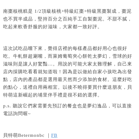
南棗核桃糕是 1/2頂級核桃+特級紅棗+特級黑棗製成，棗泥
也不買半成品，堅持百分之百純手工自製棗泥。不甜不膩，
吃起來軟香舒服的好滋味，大家都一致好評。
這次試吃品嚐下來，覺得店裡的每樣產品都好用心也很好
吃。牛軋餅超涮嘴，而萊姆葡萄夾心餅乾太夢幻，雪球的好
滋味則是讓人好驚豔…。用說的可能大家太難理解，自己來
店內採購吃看看就知道啦！因為是以做給自家小孩吃為出發
點，店內的產品都是選用最天然而少添加的食材。這麼好吃
的點心，送禮自用兩相宜。以後不曉得要買什麼送朋友，貝
特萌這新崛起的埔里伴手禮是很不錯的選擇。
p.s. 聽說它們家需要先預訂的餐盒也是夢幻逸品，可以直接
電話詢問喔~
貝特萌Betermonbc ｜
FB