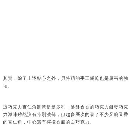
其實，除了上述點心之外，貝特萌的手工餅乾也是厲害的強
項。
這巧克力杏仁角餅乾是曼多利，酥酥香香的巧克力餅乾巧克
力滋味雖然沒有特別濃郁，但超多層次的裹了不少又脆又香
的杏仁角，中心還有檸檬香氣的白巧克力。