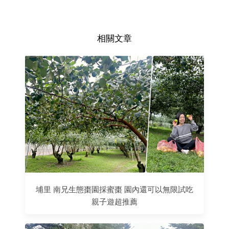
相關文章
埔里 南兄生態棗園採蜜棗 園內還可以無限試吃
親子遊超推薦