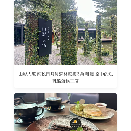
山影人宅 南投日月潭森林療癒系咖啡廳 空中的魚
乳酪蛋糕二店