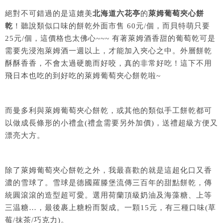
絕對不可錯過的是這媲美
北海道六花亭
的
萊姆葡萄夾心餅
乾
！聽說類似口味的餅乾外面市售 60元/個，而貝特萌只要
25元/個，這價格也太佛心~~~ 有著萊姆酒香甜的葡萄乾可是
需要先浸泡萊姆酒一週以上，才能加入夾心之中。外層餅乾
酥酥香香，不會太過硬脆而好咬，真的非常好吃！這下不用
飛日本也吃的到好吃的萊姆葡萄夾心餅乾啦~
而曼多利與萊姆葡萄夾心餅乾，或其他的類似手工餅乾都可
以做成長條形的小禮盒(禮盒需要另外加價)，送禮超級方便又
漂亮大方。
除了萊姆葡萄夾心餅乾之外，我最喜歡的就是這超化口又香
濃的雪球了。雪球是德國羅滕堡流傳三百年的甜點餅乾，傳
統圓滾滾的造型超可愛。選用荷蘭頂級奶油及海藻糖、上等
三温糖…，最後裹上糖粉而製成。一顆15元，有三種口味(草
莓/抹茶/巧克力)。