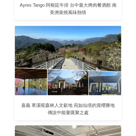
Ayres Tango 阿根廷牛排 台中最大烤肉餐酒館 南
美洲柴燒風味熱情
嘉義 寒溪呢森林人文叡地 宛如仙境的賞櫻勝地
傳說中能量匯聚之處