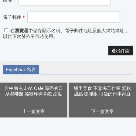
姓名
*
電子郵件
*
在
瀏覽器
中儲存顯示名稱、電子郵件地址及個人網站網址，
以供下次發佈留言時使用。
Alternative:
Facebook 留言
台中南屯 J.W. Cafe 漂亮的日
埔里美食 不靠海工作室 蛋糕
系咖啡館 黑糖珍珠拿鐵 甜點
甜點 咖哩飯 可愛的日本家庭
好吃
料理小食堂
上一篇文章
下一篇文章