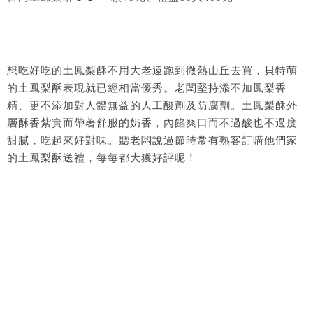
想吃好吃的土鳳梨酥不用大老遠跑到微熱山丘去買，貝特萌
的土鳳梨酥表現就已經相當優秀。老闆堅持添不加鳳梨香
精、更不添加對人體無益的人工酸劑及防腐劑。土鳳梨酥外
層酥香紮實而帶著舒服的奶香，內餡爽口而不過酸也不過度
甜膩，吃起來好對味。聽老闆說過節時常有熟客訂購他們家
的土鳳梨酥送禮，每每都大獲好評呢！