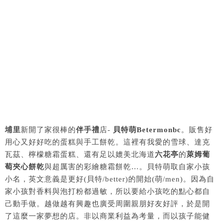
埔里
新開了家很棒的
伴手禮
店-
貝特萌Betermonbc
。販售好
用心又好好吃的蛋糕與手工餅乾。這裡有我愛的雪球、達克
瓦茲、檸檬糖霜蛋糕、還有足以媲美北海道
六花亭
的
萊姆葡
萄夾心餅乾
與超厲害的彩繪糖霜餅乾…。貝特萌取自家小孩
小名，英文意義是更好(貝特/better)的開始(萌/men)。因為自
家小孩對香料與泡打粉都過敏，所以要給小孩吃的點心都自
己動手做。越做越有興趣也廣受周圍親朋好友好評，於是開
了這麼一家夢想的店。非以商業利益為考量，而以孩子能健