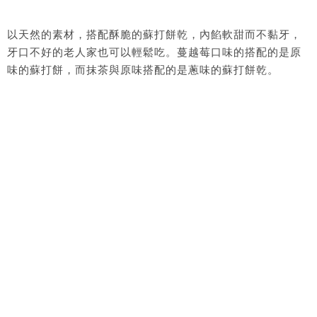
以天然的素材，搭配酥脆的蘇打餅乾，內餡軟甜而不黏牙，
牙口不好的老人家也可以輕鬆吃。蔓越莓口味的搭配的是原
味的蘇打餅，而抹茶與原味搭配的是蔥味的蘇打餅乾。