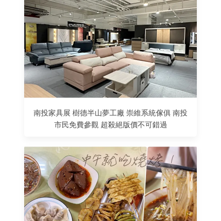
南投家具展 樹德半山夢工廠 崇維系統傢俱 南投
市民免費參觀 超殺絕版價不可錯過