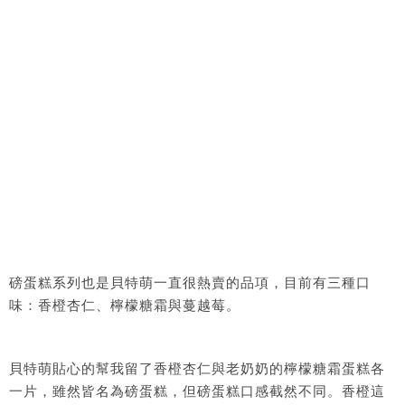
磅蛋糕系列也是貝特萌一直很熱賣的品項，目前有三種口
味：香橙杏仁、檸檬糖霜與蔓越莓。
貝特萌貼心的幫我留了香橙杏仁與老奶奶的檸檬糖霜蛋糕各
一片，雖然皆名為磅蛋糕，但磅蛋糕口感截然不同。香橙這