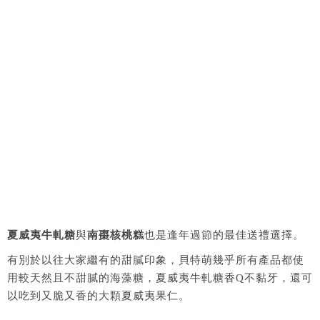
夏威夷牛軋糖
與
南棗核桃糕
也是逢年過節的最佳送禮選擇。
有別於以往大家繼有的甜膩印象，貝特萌幾乎所有產品都使
用較天然且不甜膩的海藻糖，夏威夷牛軋糖香Q不黏牙，還可
以吃到又脆又香的大顆夏威夷果仁。