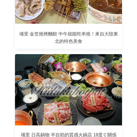
埔里 金笠燒烤麵館 中午就能吃串燒！來自大陸東
北的特色美食
埔里 日高鍋物 半自助的質感火鍋店 18度Ｃ關係