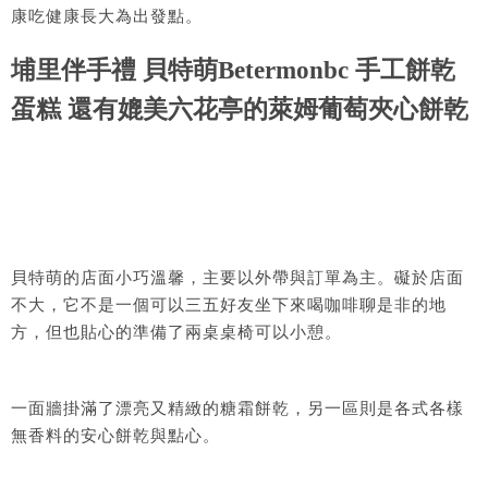
康吃健康長大為出發點。
埔里伴手禮 貝特萌Betermonbc 手工餅乾
蛋糕 還有媲美六花亭的萊姆葡萄夾心餅乾
貝特萌的店面小巧溫馨，主要以外帶與訂單為主。礙於店面
不大，它不是一個可以三五好友坐下來喝咖啡聊是非的地
方，但也貼心的準備了兩桌桌椅可以小憩。
一面牆掛滿了漂亮又精緻的糖霜餅乾，另一區則是各式各樣
無香料的安心餅乾與點心。