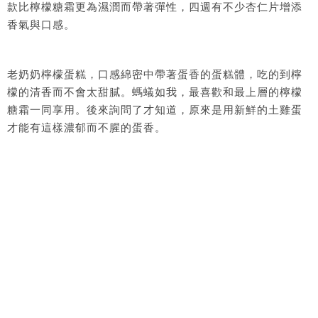
款比檸檬糖霜更為濕潤而帶著彈性，四週有不少杏仁片增添
香氣與口感。
老奶奶檸檬蛋糕，口感綿密中帶著蛋香的蛋糕體，吃的到檸
檬的清香而不會太甜膩。螞蟻如我，最喜歡和最上層的檸檬
糖霜一同享用。後來詢問了才知道，原來是用新鮮的土雞蛋
才能有這樣濃郁而不腥的蛋香。