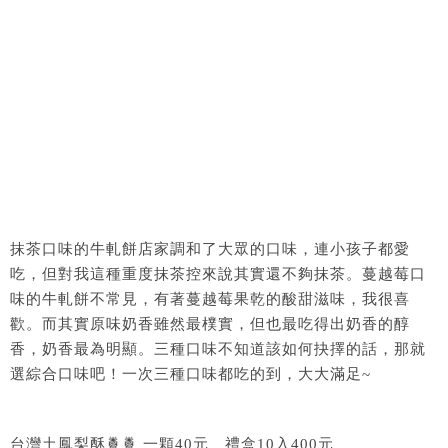
抹茶口味的牛軋餅店家調和了大眾的口味，連小孩子都愛
吃，但對我這種重度抹茶控來說其實還不夠抹茶。蔓越莓口
味的牛軋餅不常見，有著蔓越莓果乾的酸甜滋味，我很喜
歡。而其實原味奶香雖然最樸實，但也最吃得出奶香的醇
香，奶香最為明顯。三種口味不知道該如何抉擇的話，那就
選綜合口味吧！一次三種口味都吃的到，大大滿足~
台灣土鳳梨酥🍍🍍 一顆40元、禮盒10入400元