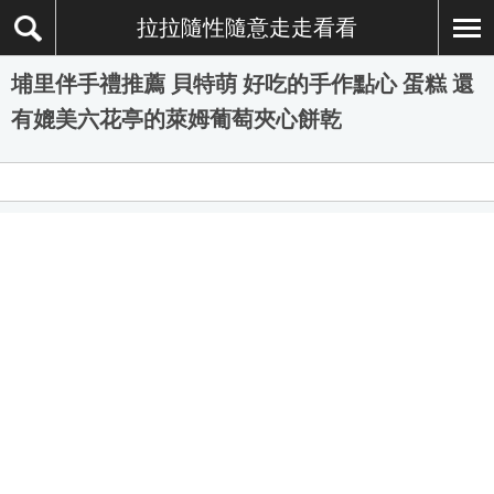
拉拉隨性隨意走走看看
埔里伴手禮推薦 貝特萌 好吃的手作點心 蛋糕 還
有媲美六花亭的萊姆葡萄夾心餅乾