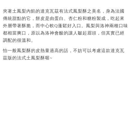
夾著土鳳梨內餡的達克瓦茲有法式鳳梨酥之美名，身為法國
傳統甜點的它，餅皮是由蛋白、杏仁粉和糖粉製成，吃起來
外層帶著酥脆，而中心軟Q蓬鬆好入口。鳳梨與洛神兩種口味
都相當爽口，原以為洛神會酸的讓人皺起眉頭，但其實已經
調配的很溫和。
怕一般鳳梨酥的皮熱量過高的話，不妨可以考慮這款達克瓦
茲版的法式土鳳梨酥喔~