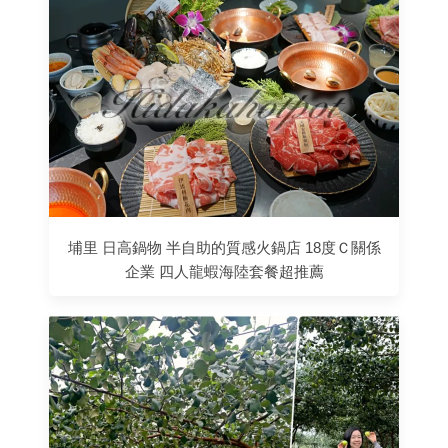
埔里 日高鍋物 半自助的質感火鍋店 18度Ｃ關係
企業 四人龍蝦海陸套餐超推薦