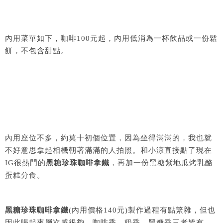
內用菜單如下，咖啡100元起，內用低消為一杯飲品或一份鬆
餅，不包含甜點。
內用座位不多，約莫十初個位置，因為坐得滿滿的，我也就
不好意思拿起相機朝著滿滿的人拍照。和小涼直接點了現在
IG很熱門的
黑糖珍珠咖啡拿鐵
，再加一份黑糖紫地瓜烤乳酪
蛋糕分食。
黑糖珍珠咖啡拿鐵
(內用價格140元)製作過程有點繁雜，但也
因此喝起來層次感很夠，咖啡香、奶香、黑糖香三者皆有。