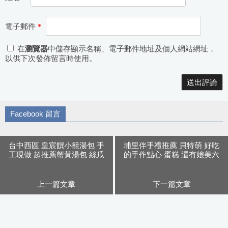
電子郵件
*
在
瀏覽器
中儲存顯示名稱、電子郵件地址及個人網站網址，
以供下次發佈留言時使用。
Alternative:
Facebook 留言
台中西區 皇宸饌小籠湯包 手
埔里伴手禮推薦 貝特萌 好吃
工現做 超推薦蟹黃湯包 絲瓜
的手作點心 蛋糕 還有媲美六
蒸餃 水餃也好吃 近向上市場
花亭的萊姆葡萄夾心餅乾
上一篇文章
下一篇文章