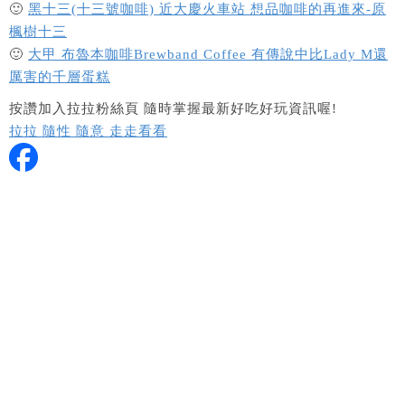
🙂
黑十三(十三號咖啡) 近大慶火車站 想品咖啡的再進來-原
楓樹十三
🙂
大甲 布魯本咖啡Brewband Coffee 有傳說中比Lady M還
厲害的千層蛋糕
按讚加入拉拉粉絲頁 隨時掌握最新好吃好玩資訊喔!
拉拉 隨性 隨意 走走看看