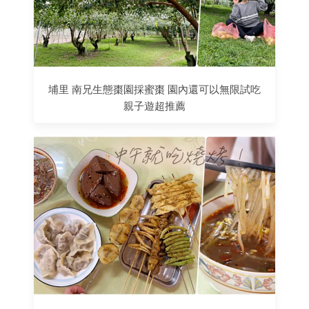
埔里 南兄生態棗園採蜜棗 園內還可以無限試吃
親子遊超推薦