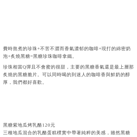
費時熬煮的珍珠+不苦不澀而香氣濃郁的咖啡+現打的綿密奶
泡+炙燒黑糖=黑糖珍珠咖啡拿鐵。
珍珠相當Q彈且不會蜜的很甜，主要的黑糖香氣還是最上層那
炙燒的黑糖脆片。可以同時喝的到迷人的咖啡香與鮮奶的醇
厚，我們都好喜歡。
黑糖紫地瓜烤乳酪120元
三種地瓜混合的乳酪蛋糕樸實中帶著純粹的美感，雖然黑糖