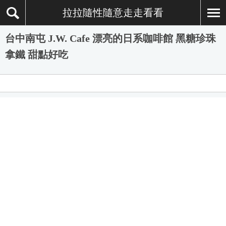
拉拉隨性隨意走走看看
台中南屯 J.W. Cafe 漂亮的日系咖啡館 黑糖珍珠
拿鐵 甜點好吃