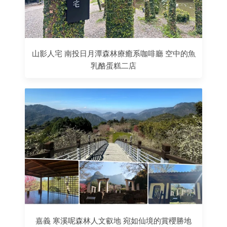
山影人宅 南投日月潭森林療癒系咖啡廳 空中的魚
乳酪蛋糕二店
嘉義 寒溪呢森林人文叡地 宛如仙境的賞櫻勝地