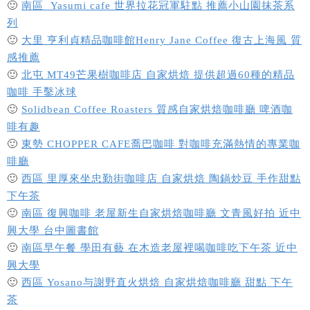
🙂
南區 Yasumi cafe 世界拉花冠軍駐點 推薦小山園抹茶系
列
🙂
大里 亨利貞精品咖啡館Henry Jane Coffee 復古上海風 質
感推薦
🙂
北屯 MT49芒果樹咖啡店 自家烘焙 提供超過60種的精品
咖啡 手鑿冰球
🙂
Solidbean Coffee Roasters 質感自家烘焙咖啡廳 啤酒咖
啡有趣
🙂
東勢 CHOPPER CAFE喬巴咖啡 對咖啡充滿熱情的專業咖
啡廳
🙂
西區 里厚來坐忠勤街咖啡店 自家烘焙 陶鍋炒豆 手作甜點
下午茶
🙂
南區 復興咖啡 老屋新生自家烘焙咖啡廳 文青風好拍 近中
興大學 台中圖書館
🙂
南區早午餐 學田有藝 在木造老屋裡喝咖啡吃下午茶 近中
興大學
🙂
西區 Yosano与謝野直火烘焙 自家烘焙咖啡廳 甜點 下午
茶