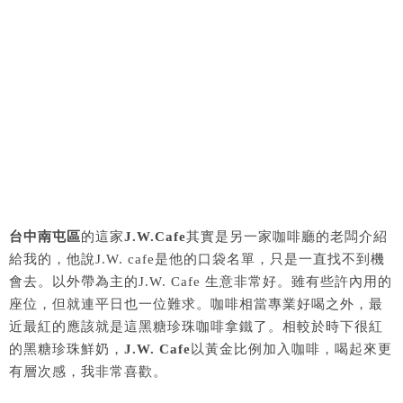
台中南屯區
的這家
J.W.Cafe
其實是另一家咖啡廳的老闆介紹
給我的，他說J.W. cafe是他的口袋名單，只是一直找不到機
會去。以外帶為主的J.W. Cafe 生意非常好。雖有些許內用的
座位，但就連平日也一位難求。咖啡相當專業好喝之外，最
近最紅的應該就是這黑糖珍珠咖啡拿鐵了。相較於時下很紅
的黑糖珍珠鮮奶，
J.W. Cafe
以黃金比例加入咖啡，喝起來更
有層次感，我非常喜歡。