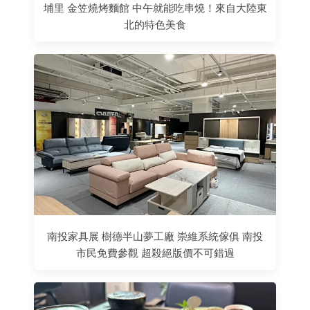
埔里 金笠燒烤麵館 中午就能吃串燒！來自大陸東
北的特色美食
南投家具展 樹德半山夢工廠 崇維系統傢俱 南投
市民免費參觀 超殺絕版價不可錯過