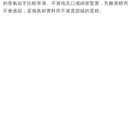
的香氣似乎比較單薄。不過地瓜口感綿密緊實，乳酪香醇而
不會過甜，是個真材實料而不過度甜膩的蛋糕。