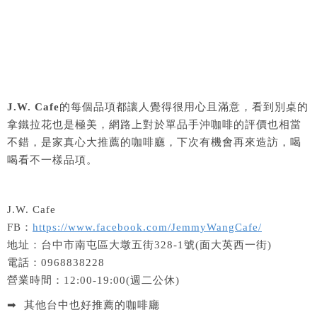
J.W. Cafe
的每個品項都讓人覺得很用心且滿意，看到別桌的
拿鐵拉花也是極美，網路上對於單品手沖咖啡的評價也相當
不錯，是家真心大推薦的咖啡廳，下次有機會再來造訪，喝
喝看不一樣品項。
J.W. Cafe
FB：
https://www.facebook.com/JemmyWangCafe/
地址：台中市南屯區大墩五街328-1號(面大英西一街)
電話：0968838228
營業時間：12:00-19:00(週二公休)
➡ 其他台中也好推薦的咖啡廳