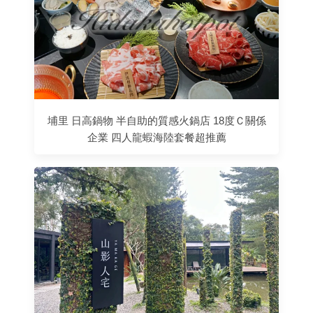
埔里 日高鍋物 半自助的質感火鍋店 18度Ｃ關係
企業 四人龍蝦海陸套餐超推薦