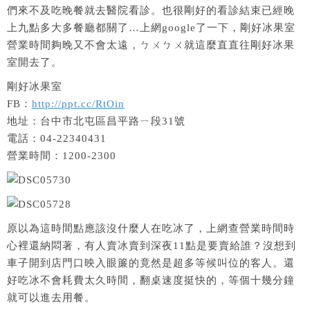
們來不及吃晚餐就去醫院看診。也很剛好的看診結束已經晚
上九點多大多餐廳都關了…上網google了一下，剛好冰果室
營業時間夠晚又不會太遠，ㄅㄨㄅㄨ就這麼直直往剛好冰果
室開去了。
剛好冰果室
FB：
http://ppt.cc/RtOin
地址：台中市北屯區昌平路ㄧ段31號
電話：04-22340431
營業時間：1200-2300
原以為這時間點應該沒什麼人在吃冰了，上網查營業時間時
心裡還納悶著，有人賣冰賣到深夜11點是要賣給誰？沒想到
車子開到店門口映入眼簾的竟然是超多等候叫位的客人。還
好吃冰不會耗費太久時間，翻桌速度挺快的，等個十幾分鐘
就可以進去用餐。