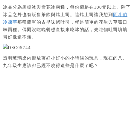
冰品分為黑糖冰與雪花冰兩種，每份價格在100元以上。除了
冰品之外也有販售茶飲與烤土司。這烤土司讓我想到
阿斗伯
冷凍芋
那種簡單的古早味烤吐司，就是簡單的花生與草莓口
味兩種。偶爾沒吃晚餐想直接來吃冰的話，先吃個吐司填填
胃好像還不賴。
透明玻璃桌內擺放著好小好小的小時候的玩具，現在的八、
九年級生應該都已經不曉得這些是什麼了吧？