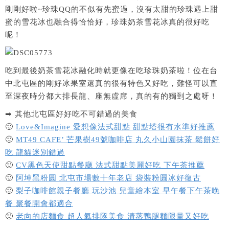
剛剛好啦~珍珠QQ的不似有先蜜過，沒有太甜的珍珠遇上甜
蜜的雪花冰也融合得恰恰好，珍珠奶茶雪花冰真的很好吃
呢！
吃到最後奶茶雪花冰融化時就更像在吃珍珠奶茶啦！位在台
中北屯區的剛好冰果室還真的很有特色又好吃，難怪可以直
至深夜時分都大排長龍、座無虛席，真的有的獨到之處呀！
➡ 其他北屯區好好吃不可錯過的美食
🙂
Love&Imagine 愛想像法式甜點 甜點塔很有水準好推薦
🙂
MT49 CAFE’ 芒果樹49號咖啡店 丸久小山園抹茶 鬆餅好
吃 龍貓迷別錯過
🙂
CV黑色天使甜點餐廳 法式甜點美麗好吃 下午茶推薦
🙂
阿坤黑粉圓 北屯市場數十年老店 袋裝粉圓冰好復古
🙂
梨子咖啡館親子餐廳 玩沙池 兒童繪本室 早午餐下午茶晚
餐 聚餐開會都適合
🙂
老向的店麵食 超人氣排隊美食 清蒸鴨腿麵限量又好吃