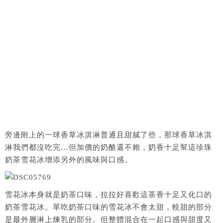
旁邊附上的一球香草冰淇淋普通且甜膩了些，那球香草冰淇
淋我們都沒吃完…但加價的奶酪還不賴，奶香十足幫這珍珠
奶茶雪花冰增添另外的風味與口感。
雪花冰本身就是奶茶口味，拉拉好喜歡這茶香十足又化口的
奶茶雪花冰。單吃奶茶口味的雪花冰不會太甜，較甜的部分
是最外層淋上煉乳的部分。但整體混合在一起口感與甜度又