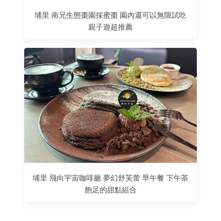
埔里 南兄生態棗園採蜜棗 園內還可以無限試吃
親子遊超推薦
埔里 飛向宇宙咖啡廳 夢幻舒芙蕾 早午餐 下午茶
飽足的甜點組合