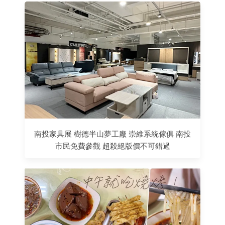
南投家具展 樹德半山夢工廠 崇維系統傢俱 南投
市民免費參觀 超殺絕版價不可錯過