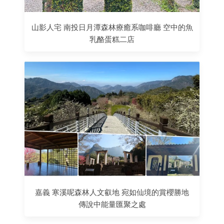
山影人宅 南投日月潭森林療癒系咖啡廳 空中的魚
乳酪蛋糕二店
嘉義 寒溪呢森林人文叡地 宛如仙境的賞櫻勝地
傳說中能量匯聚之處