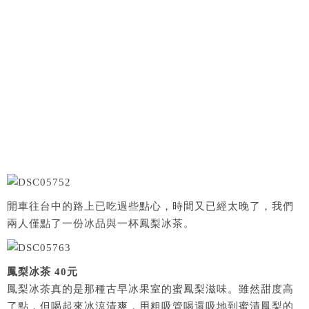
開車往台中的路上已吃過些點心，時間又已經太晚了，我們
兩人僅點了一份冰品與一杯鳳梨冰茶。
鳳梨冰茶 40元
鳳梨冰茶真的是那種古早冰果室的蜜鳳梨滋味。雖然甜度高
了點，但喝起來冰涼清爽，用粗吸管喝還吸地到蜜漬鳳梨的