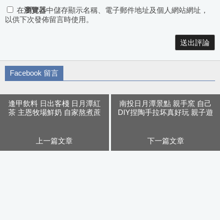
在
瀏覽器
中儲存顯示名稱、電子郵件地址及個人網站網址，
以供下次發佈留言時使用。
Alternative:
Facebook 留言
逢甲飲料 日出客棧 日月潭紅
南投日月潭景點 親手窯 自己
茶 主恩牧場鮮奶 自家熬煮蔗
DIY捏陶手拉坏真好玩 親子遊
糖 還有整顆檸檬的凍檸茶
行程推薦
上一篇文章
下一篇文章