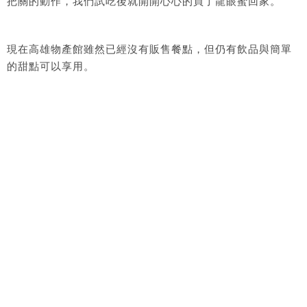
把關的動作，我們試吃後就開開心心的買了龍眼蜜回家。
現在高雄物產館雖然已經沒有販售餐點，但仍有飲品與簡單
的甜點可以享用。