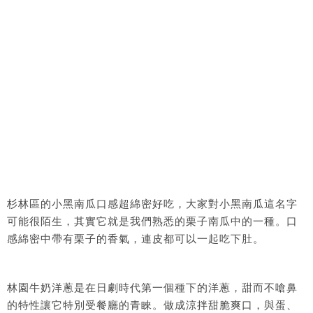
杉林區的小黑南瓜口感超綿密好吃，大家對小黑南瓜這名字
可能很陌生，其實它就是我們熟悉的栗子南瓜中的一種。口
感綿密中帶有栗子的香氣，連皮都可以一起吃下肚。
林園牛奶洋蔥是在日劇時代第一個種下的洋蔥，甜而不嗆鼻
的特性讓它特別受餐廳的青睞。做成涼拌甜脆爽口，與蛋、