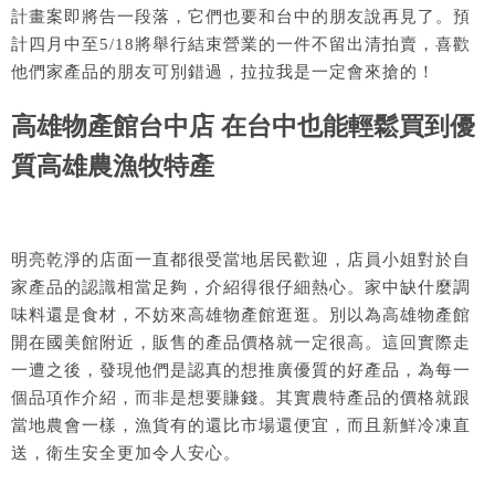
計畫案即將告一段落，它們也要和台中的朋友說再見了。預
計四月中至5/18將舉行結束營業的一件不留出清拍賣，喜歡
他們家產品的朋友可別錯過，拉拉我是一定會來搶的！
高雄物產館台中店 在台中也能輕鬆買到優
質高雄農漁牧特產
明亮乾淨的店面一直都很受當地居民歡迎，店員小姐對於自
家產品的認識相當足夠，介紹得很仔細熱心。家中缺什麼調
味料還是食材，不妨來高雄物產館逛逛。別以為高雄物產館
開在國美館附近，販售的產品價格就一定很高。這回實際走
一遭之後，發現他們是認真的想推廣優質的好產品，為每一
個品項作介紹，而非是想要賺錢。其實農特產品的價格就跟
當地農會一樣，漁貨有的還比市場還便宜，而且新鮮冷凍直
送，衛生安全更加令人安心。