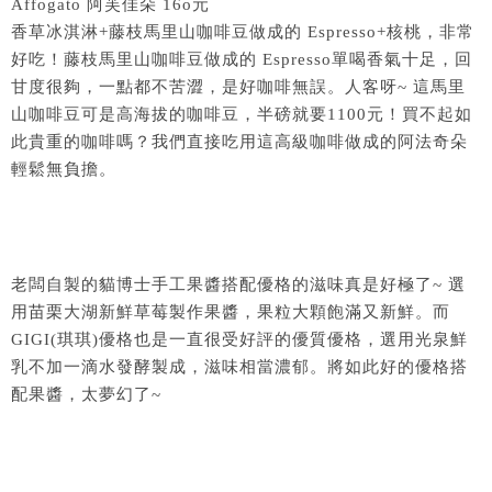
Affogato 阿芙佳朵 16o元
香草冰淇淋+藤枝馬里山咖啡豆做成的 Espresso+核桃，非常
好吃！藤枝馬里山咖啡豆做成的 Espresso單喝香氣十足，回
甘度很夠，一點都不苦澀，是好咖啡無誤。人客呀~ 這馬里
山咖啡豆可是高海拔的咖啡豆，半磅就要1100元！買不起如
此貴重的咖啡嗎？我們直接吃用這高級咖啡做成的阿法奇朵
輕鬆無負擔。
老闆自製的貓博士手工果醬搭配優格的滋味真是好極了~ 選
用苗栗大湖新鮮草莓製作果醬，果粒大顆飽滿又新鮮。而
GIGI(琪琪)優格也是一直很受好評的優質優格，選用光泉鮮
乳不加一滴水發酵製成，滋味相當濃郁。將如此好的優格搭
配果醬，太夢幻了~