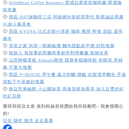
🙂
Solidbean Coffee Roasters 質感自家烘焙咖啡廳 啤酒咖
啡有趣
🙂
西區 ISIT做咖啡三店 阿薩姆珍珠奶茶聖代 勤美誠品周遭
IG超人氣美食
🙂
西區 KYOYA 日式京都小清新 咖啡 雜貨 輕食 甜點 還有
繪本
🙂
泡芙之家 泡芙一顆銅板價 麵包甜點超平價 好吃推薦
🙂
稻旅人 有故事的荷蘭跨界創意料理餐廳 寵物友善
🙂
山田檸檬蛋糕 Yamada雜貨 隱身老樣咖啡館 布朗尼 馬林
糖 可愛大推薦
🙂
西區 P+HOUSE 早午餐 義大利麵 燉飯 自製漢堡麵包 手做
甜點下午茶都好推薦
🙂
創豆乳車輪餅 小山園抹茶 馬達加斯加香草 加入豆漿的好
吃紅豆餅
覺得寫得沒太差 就到粉絲頁按讚給我些鼓勵吧~ 我會很開心
的!
拉拉 隨性 隨意 走走看看