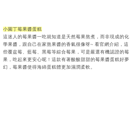
小園丁莓果醬蛋糕
這迷人的莓果醬一吃就知道是天然莓果熬煮，而非現成的化
學果醬，跟自己在家熬果醬的香氣很像呀~ 看官網介紹，這
些覆盆莓、藍莓、黑莓等綜合莓果，可是嚴選有機認證的莓
果，吃起來更安心呢！這款有著酸酸甜甜的莓果醬蛋糕好夢
幻，莓果醬使得海綿蛋糕體更加濕潤柔軟。