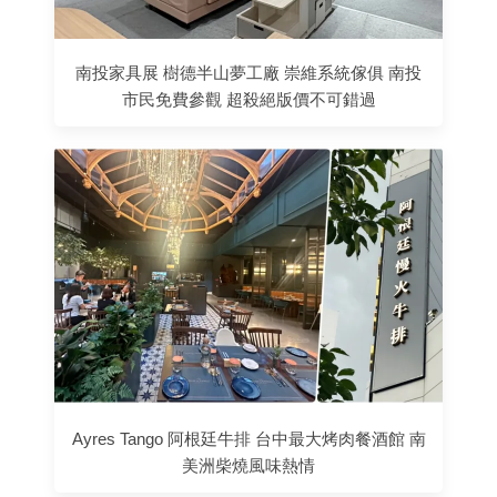
南投家具展 樹德半山夢工廠 崇維系統傢俱 南投
市民免費參觀 超殺絕版價不可錯過
Ayres Tango 阿根廷牛排 台中最大烤肉餐酒館 南
美洲柴燒風味熱情