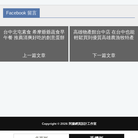
Facebook 留言
台中北屯素食 希摩爺爺蔬食早
高雄物產館台中店 在台中也能
午餐 推薦清爽好吃的創意蛋餅
輕鬆買到優質高雄農漁牧特產
與煎餃
結束出清 一件不留
上一篇文章
下一篇文章
Copyright © 2026
阿腸網頁設計工作室