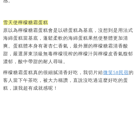
感。
雪天使檸檬糖霜蛋糕
原以為檸檬糖霜蛋糕會是以磅蛋糕為基底，沒想到是用法式
海綿蛋糕當基底，蓬鬆柔軟的海綿蛋糕果然使整體更加清
爽。蛋糕體本身有著杏仁香氣，最外層的檸檬糖霜清香酸
甜，嚴選屏東頂級無毒檸檬現榨的檸檬汁與檸檬皮香氣馥郁
濃郁，酸中帶甜的耐人尋味。
檸檬糖霜蛋糕真的很細膩清香好吃，我切片給
微笑58民宿
的
客人當下午茶吃，被大力稱讚，直說沒吃過這麼好吃的蛋
糕，讓我超有成就感呢！