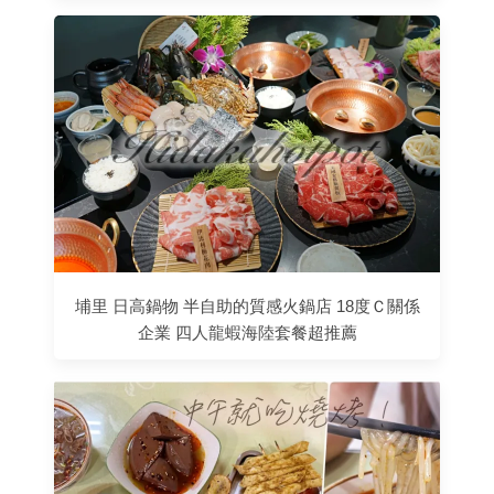
埔里 日高鍋物 半自助的質感火鍋店 18度Ｃ關係
企業 四人龍蝦海陸套餐超推薦