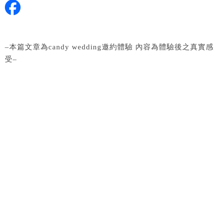
–本篇文章為candy wedding邀約體驗 內容為體驗後之真實感
受–