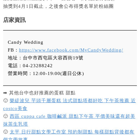
抽獎到4月1日截止，之後會公布得獎名單於粉絲團
店家資訊
Candy Wedding
FB：
https://www.facebook.com/MyCandyWedding/
地址：台中市西屯區大容西街19號
電話：04-23288242
營業時間：12:00-19:00(週日公休)
➡ 其他台中也好推薦的蛋糕 甜點
🙂
樂緹波兒 芋頭千層蛋糕 法式甜點塔都好吃 下午茶推薦 近
costco美食
🙂
西區 cuppa cafe 咖啡鹹派 甜點下午茶 平價美味還有超美
抹茶生乳塔
🙂
太平 日行甜點文學工作室 預約制甜點 每樣甜點背後都有
個文學故事