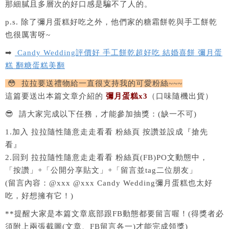
那細膩且多層次的好口感是騙不了人的。
p.s. 除了彌月蛋糕好吃之外，他們家的糖霜餅乾與手工餅乾
也很厲害呀~
➡
Candy Wedding評價好 手工餅乾超好吃 結婚喜餅 彌月蛋
糕 翻糖蛋糕美翻
😳 拉拉要送禮物給一直很支持我的可愛粉絲~~~
這篇要送出本篇文章介紹的
彌月蛋糕x3
（口味隨機出貨）
😎 請大家完成以下任務，才能參加抽獎：(缺一不可)
1.加入 拉拉隨性隨意走走看看 粉絲頁 按讚並設成『搶先
看』
2.回到 拉拉隨性隨意走走看看 粉絲頁(FB)PO文動態中，
「按讚」+「公開分享貼文」+「留言並tag二位朋友」
(留言內容：@xxx @xxx Candy Wedding彌月蛋糕也太好
吃，好想擁有它！)
**提醒大家是本篇文章底部跟FB動態都要留言喔！(得獎者必
須附上兩張截圖(文章、FB留言各一)才能完成領獎)