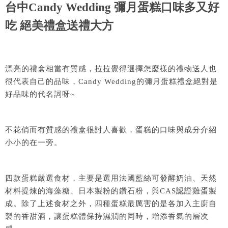
台中Candy Wedding 彌月蛋糕口味多又好
吃 絕美禮盒送禮大方
漂亮的禮盒相當有質感，拉拉覺得選擇怎麼樣的禮物送人也
很代表自己的品味，Candy Wedding的彌月蛋糕禮盒絕對是
好品味的代名詞呀~
不花俏而有質感的禮盒很討人喜歡，蛋糕的口味與成分介紹
小小的在一旁。
四款蛋糕嚴選食材，主要是選用法國藍絲可發酵奶油、天然
材料提煉的海藻糖、日本製粉的鑽石粉，與CAS認證雞蛋製
成。除了上述食材之外，四種蛋糕最厲害的是各加入主廚自
製的香甜酒，讓蛋糕體保持濕潤的同時，增添香氣的層次