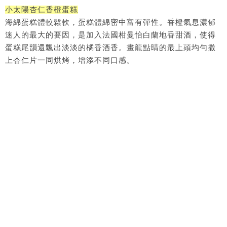
小太陽杏仁香橙蛋糕
海綿蛋糕體較鬆軟，蛋糕體綿密中富有彈性。香橙氣息濃郁
迷人的最大的要因，是加入法國柑曼怡白蘭地香甜酒，使得
蛋糕尾韻還飄出淡淡的橘香酒香。畫龍點睛的最上頭均勻撒
上杏仁片一同烘烤，增添不同口感。