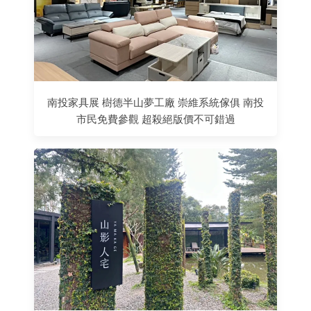
南投家具展 樹德半山夢工廠 崇維系統傢俱 南投
市民免費參觀 超殺絕版價不可錯過