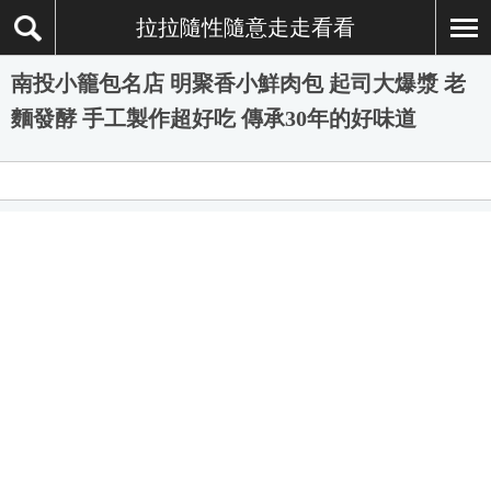
拉拉隨性隨意走走看看
南投小籠包名店 明聚香小鮮肉包 起司大爆漿 老
麵發酵 手工製作超好吃 傳承30年的好味道