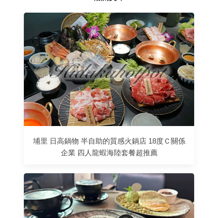
埔里 日高鍋物 半自助的質感火鍋店 18度Ｃ關係
企業 四人龍蝦海陸套餐超推薦