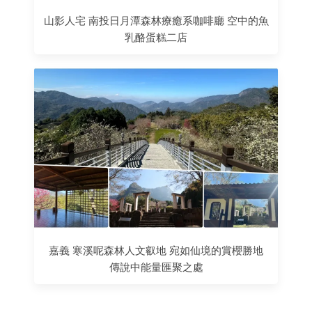
山影人宅 南投日月潭森林療癒系咖啡廳 空中的魚
乳酪蛋糕二店
嘉義 寒溪呢森林人文叡地 宛如仙境的賞櫻勝地
傳說中能量匯聚之處