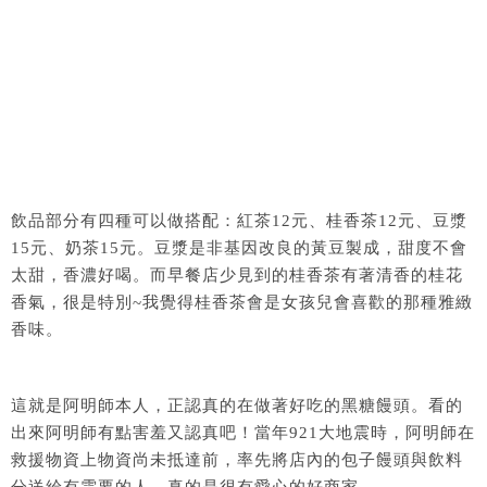
飲品部分有四種可以做搭配：紅茶12元、桂香茶12元、豆漿
15元、奶茶15元。豆漿是非基因改良的黃豆製成，甜度不會
太甜，香濃好喝。而早餐店少見到的桂香茶有著清香的桂花
香氣，很是特別~我覺得桂香茶會是女孩兒會喜歡的那種雅緻
香味。
這就是阿明師本人，正認真的在做著好吃的黑糖饅頭。看的
出來阿明師有點害羞又認真吧！當年921大地震時，阿明師在
救援物資上物資尚未抵達前，率先將店內的包子饅頭與飲料
分送給有需要的人，真的是很有愛心的好商家。