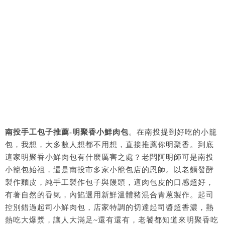
南投手工包子推薦-明聚香小鮮肉包
。在南投提到好吃的小籠
包，我想，大多數人想都不用想，直接推薦你明聚香。到底
這家明聚香小鮮肉包有什麼厲害之處？老闆阿明師可是南投
小籠包始祖，還是南投市多家小籠包店的恩師。以老麵發酵
製作麵皮，純手工製作包子與饅頭，這肉包皮的口感超好，
有著自然的香氣，內餡選用新鮮溫體豬混合青蔥製作。起司
控別錯過起司小鮮肉包，店家特調的切達起司醬超香濃，熱
熱吃大爆漿，讓人大滿足~還有還有，老饕都知道來明聚香吃