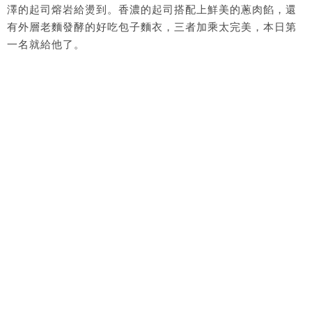
澤的起司熔岩給燙到。香濃的起司搭配上鮮美的蔥肉餡，還
有外層老麵發酵的好吃包子麵衣，三者加乘太完美，本日第
一名就給他了。