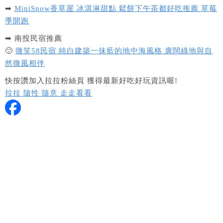
➡
MiniSnow香草屋 冰淇淋甜點 鬆餅下午茶都好吃推薦 草莓
季開跑
➡ 南投民宿推薦
🙂
微笑58民宿 純白建築一抹藍的地中海風格 廣闊綠地與自
然微風相伴
快按讚加入拉拉粉絲頁 獲得最新好吃好玩資訊喔!
拉拉 隨性 隨意 走走看看