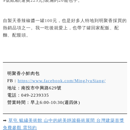
9號紙箱(運費225元)裝滿約20籠包子。
自製天香辣椒醬一罐100元，也是好多人特地到明聚香採買的
熱銷品項之一。我一吃後就愛上，也帶了罐回家配飯、配
麵、配饅頭。
明聚香小鮮肉包
FB：
https://www.facebook.com/MingJyuSiang/
地址：南投市中興路629號
電話：049-2239335
營業時間：早上6:00-10:30(週四休)
➡
草屯 毓繡美術館 山中的絕美靜謐藝術展間 台灣建築首獎
免費參觀 需預約