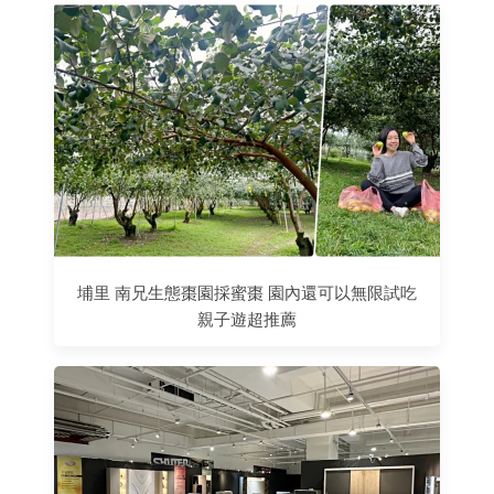
埔里 南兄生態棗園採蜜棗 園內還可以無限試吃
親子遊超推薦