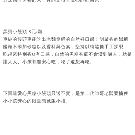
黑寶小饅頭 8元/顆
單純的饅頭更能吃出老麵發酵的自然好口感！明聚香的黑糖
饅頭不添加砂糖以及香料與色素，堅持以純黑糖手工揉製，
吃起來特別香Q有口感，自然的黑糖香氣不會濃到嚇人，就是
讓大人、小孩都能安心吃，吃了還想再吃。
下圖這愛心黑糖小饅頭只送不賣，是第二代帥哥老闆要擄獲
小小孩芳心的限量隱藏版小禮。