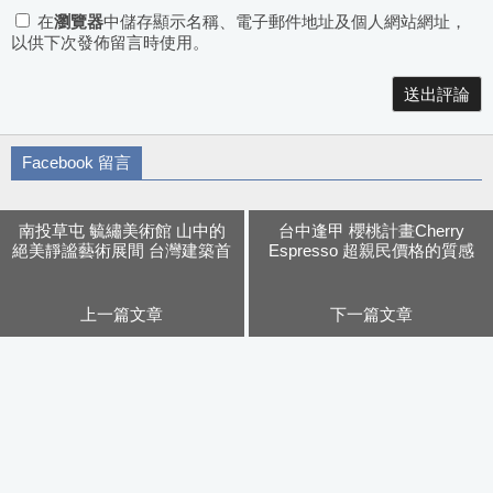
在
瀏覽器
中儲存顯示名稱、電子郵件地址及個人網站網址，
以供下次發佈留言時使用。
Alternative:
Facebook 留言
南投草屯 毓繡美術館 山中的
台中逢甲 櫻桃計畫Cherry
絕美靜謐藝術展間 台灣建築首
Espresso 超親民價格的質感
獎 免費參觀 需預約
咖啡館 早餐就開賣
上一篇文章
下一篇文章