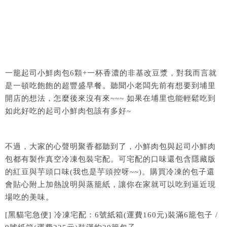
一籠起司小鮮肉包6顆+一杯香濃的非基改豆漿，對我而言就
是一頓吃飽飽的超豐盛早餐。聽聞小老闆先前有想要到埔里
開店的想法，怎麼後來沒有來~~~ 如果在埔里也能輕鬆吃到
如此好吃的起司小鮮肉包該有多好~
不過，大家的心聲明聚香都聽到了，小鮮肉包與起司小鮮肉
包都有製作真空冷凍包裝宅配。可宅配的口味還包含隱藏版
的紅豆與芋頭口味(我也是芋頭控呀~~)。購買冷凍的包子還
會貼心附上加熱說明與蒸籠紙，讓你在家就可以吃到逼近現
場吃的美味。
[黑貓宅急便] 冷凍宅配：6號紙箱(運費160元)裝滿6籠包子 /