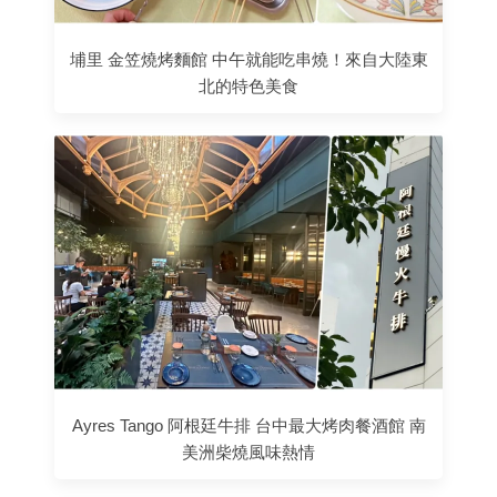
埔里 金笠燒烤麵館 中午就能吃串燒！來自大陸東
北的特色美食
Ayres Tango 阿根廷牛排 台中最大烤肉餐酒館 南
美洲柴燒風味熱情