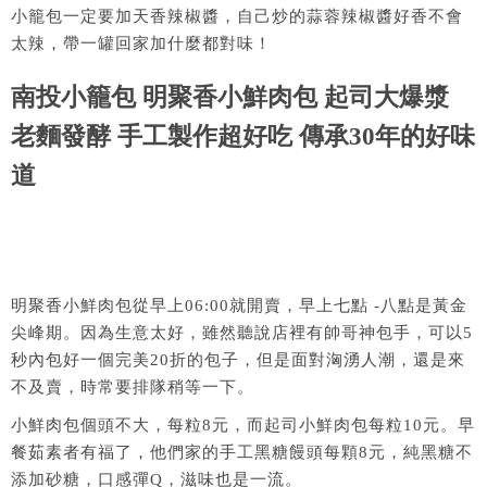
小籠包一定要加天香辣椒醬，自己炒的蒜蓉辣椒醬好香不會
太辣，帶一罐回家加什麼都對味！
南投小籠包 明聚香小鮮肉包 起司大爆漿
老麵發酵 手工製作超好吃 傳承30年的好味
道
明聚香小鮮肉包從早上06:00就開賣，早上七點 -八點是黃金
尖峰期。因為生意太好，雖然聽說店裡有帥哥神包手，可以5
秒內包好一個完美20折的包子，但是面對洶湧人潮，還是來
不及賣，時常要排隊稍等一下。
小鮮肉包個頭不大，每粒8元，而起司小鮮肉包每粒10元。早
餐茹素者有福了，他們家的手工黑糖饅頭每顆8元，純黑糖不
添加砂糖，口感彈Q，滋味也是一流。