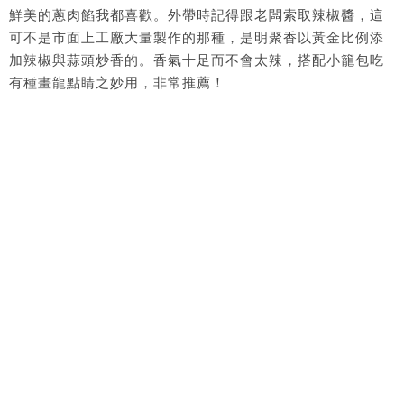
鮮美的蔥肉餡我都喜歡。外帶時記得跟老闆索取辣椒醬，這
可不是市面上工廠大量製作的那種，是明聚香以黃金比例添
加辣椒與蒜頭炒香的。香氣十足而不會太辣，搭配小籠包吃
有種畫龍點睛之妙用，非常推薦！