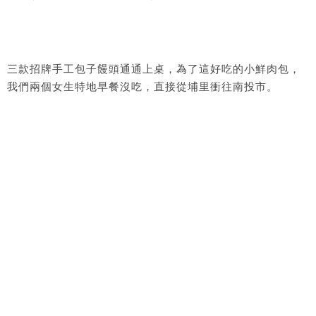
三款招牌手工包子饅頭通通上桌，為了這好吃的小鮮肉包，
我們兩個女生特地早餐沒吃，直接從埔里衝往南投市。