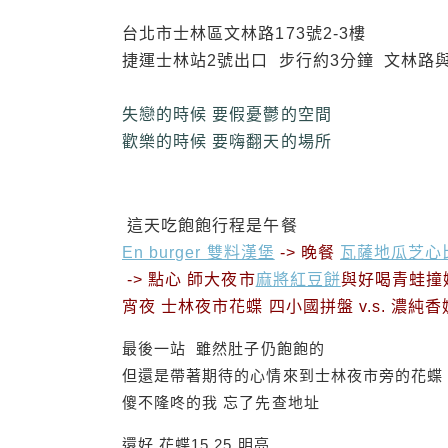
台北市士林區文林路173號2-3樓
捷運士林站2號出口 步行約3分鐘 文林路
失戀的時候 要假憂鬱的空間
歡樂的時候 要嗨翻天的場所
這天吃飽飽行程是午餐
En burger 雙料漢堡
-> 晚餐
瓦薩地瓜芝心
-> 點心 師大夜市
麻將紅豆餅
與好喝青蛙撞奶
宵夜 士林夜市花蝶 四小國拼盤 v.s. 濃純
最後一站 雖然肚子仍飽飽的
但還是帶著期待的心情來到士林夜市旁的花蝶
傻不隆咚的我 忘了先查地址
還好 花蝶15 25 明亮