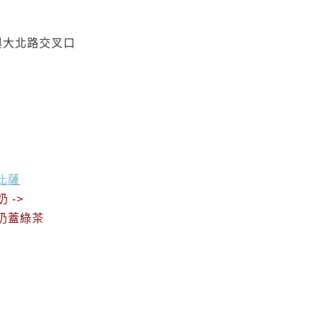
與大北路交叉口
比薩
 ->
香奶蓋綠茶