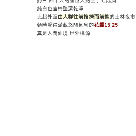
約三 四十人的座位大約坐了七成滿
純白色座椅整潔乾淨
比起外面
由人群往前推擠而前進
的士林夜市
頓時覺得滿載悠閒氣息的
花蝶15 25
真是人間仙境 世外桃源