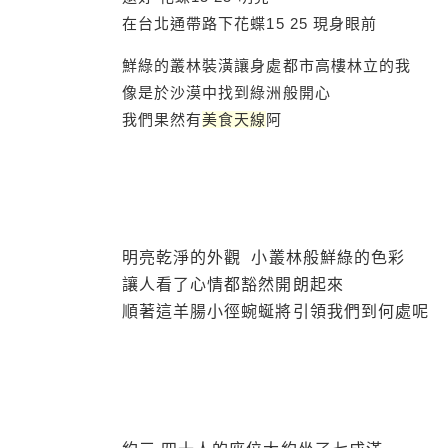
在台北通帶路下花蝶15 25 現身眼前
鮮綠的叢林裝潢讓身處都市高樓林立的我
像是於沙漠中找到綠洲般開心
我們果然有
美食天線
阿
明亮乾淨的外觀 小叢林般鮮綠的色彩
讓人看了心情都豁然開朗起來
順著這羊腸小徑蜿蜒將引領我們到何處呢