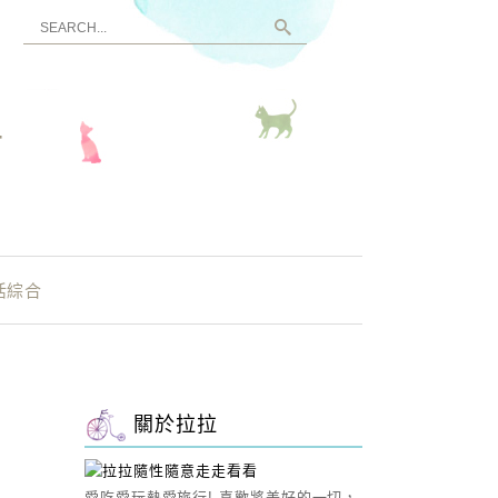
看
活綜合
關於拉拉
愛吃愛玩熱愛旅行! 喜歡將美好的一切，