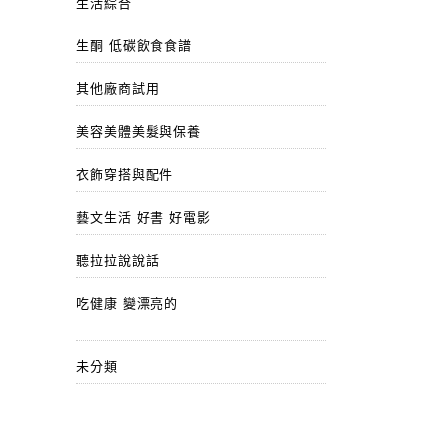
生活綜合
生酮 低碳飲食食譜
其他廠商試用
美容美體美髮與保養
衣飾穿搭與配件
藝文生活 好書 好電影
聽拉拉說說話
吃健康 變漂亮的
未分類