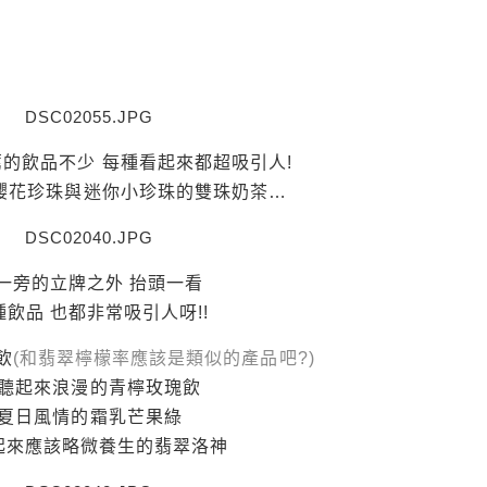
薦的飲品不少 每種看起來都超吸引人!
櫻花珍珠與迷你小珍珠的雙珠奶茶…
一旁的立牌之外 抬頭一看
飲品 也都非常吸引人呀!!
飲
(和翡翠檸檬率應該是類似的產品吧?)
聽起來浪漫的青檸玫瑰飲
夏日風情的霜乳芒果綠
起來應該略微養生的翡翠洛神