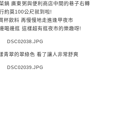
泡菜鍋 廣東粥與便利商店中間的巷子右轉
行約莫100公尺就到啦!
買杯飲料 再慢慢地走進逢甲夜市
 邊喝邊逛 這樣超有逛夜市的樂趣呀!
樣青翠的翠綠色 看了讓人非常舒爽