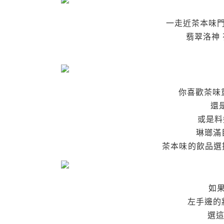
一走近茶本味門
翡翠洛神
你喜歡茶味重
還
或是料
琳瑯滿
茶本味的飲品選
如
左手邊的
選這