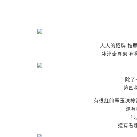
大大的招牌 推
冰淬奇異果 有
除了
這四種
有很紅的翠玉凍檸
還有
很
還有看