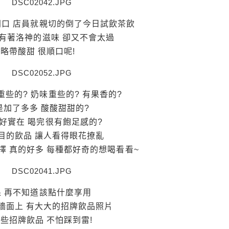
口 店員就親切的倒了今日試飲茶飲
 有著洛神的滋味 卻又不會太過
略帶酸甜 很順口呢!
些的? 奶味重些的? 有果香的?
是加了多多 酸酸甜甜的?
好實在 喝完很有飽足感的?
目的飲品 讓人看得眼花撩亂
擇 真的好多 每種都好奇的想喝看看~
果 再不知道該點什麼享用
牆面上 有大大的招牌飲品照片
些招牌飲品 不怕踩到雷!