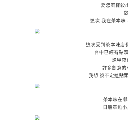
要怎麼樣殺
這次 我在茶本味
這次受到茶本味店長
台中已經有點頭
逢甲夜
許多創意的
我想 說不定這點
茶本味在哪
日船章魚小