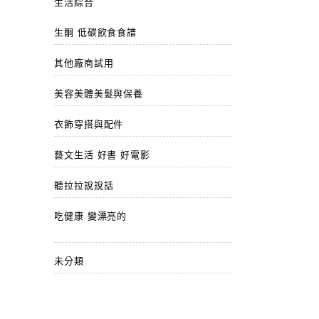
生活綜合
生酮 低碳飲食食譜
其他廠商試用
美容美體美髮與保養
衣飾穿搭與配件
藝文生活 好書 好電影
聽拉拉說說話
吃健康 變漂亮的
未分類