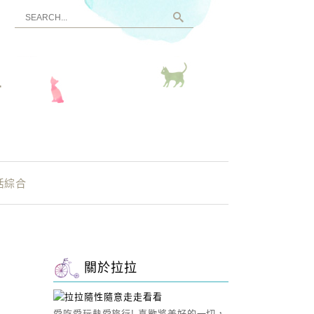
看
活綜合
關於拉拉
愛吃愛玩熱愛旅行! 喜歡將美好的一切，