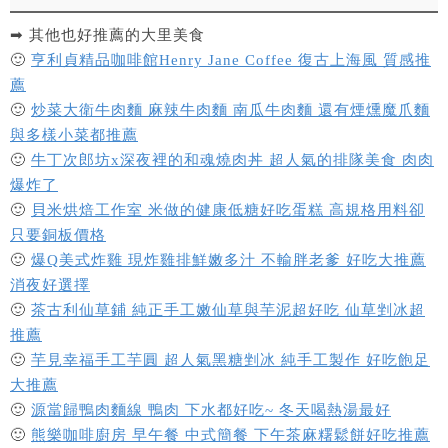
➡ 其他也好推薦的大里美食
🙂
亨利貞精品咖啡館Henry Jane Coffee 復古上海風 質感推
薦
🙂
炒菜大衛牛肉麵 麻辣牛肉麵 南瓜牛肉麵 還有煙燻魔爪麵
與多樣小菜都推薦
🙂
牛丁次郎坊x深夜裡的和魂燒肉丼 超人氣的排隊美食 肉肉
爆炸了
🙂
貝米烘焙工作室 米做的健康低糖好吃蛋糕 高規格用料卻
只要銅板價格
🙂
爆Q美式炸雞 現炸雞排鮮嫩多汁 不輸胖老爹 好吃大推薦
消夜好選擇
🙂
茶古利仙草鋪 純正手工嫩仙草與芋泥超好吃 仙草剉冰超
推薦
🙂
芋見幸福手工芋圓 超人氣黑糖剉冰 純手工製作 好吃飽足
大推薦
🙂
源當歸鴨肉麵線 鴨肉 下水都好吃~ 冬天喝熱湯最好
🙂
熊樂咖啡廚房 早午餐 中式簡餐 下午茶麻糬鬆餅好吃推薦