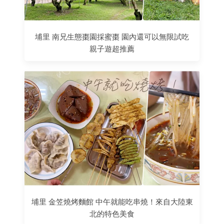
埔里 南兄生態棗園採蜜棗 園內還可以無限試吃
親子遊超推薦
埔里 金笠燒烤麵館 中午就能吃串燒！來自大陸東
北的特色美食