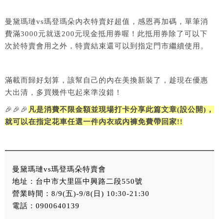
曼黛瑪璉vs瑪登瑪朵內衣特賣好超值，感恩再加碼，單筆消
費滿3000元就送200元現金抵用券喔！此抵用券除了可以下
次於特賣會用之外，特賣結束還可以到指定門市繼續使用。
滿載而歸好划算，該幫自己的內在美換新裝了，趁現在優惠
大出清，多買幾件屯起來準沒錯！
🎉
🎉
🎉
凡是消費不限金額並現場打卡分享此篇文章(設公開)，
就可以在指定花車任選一件內衣或內褲免費帶回家!!
曼黛瑪璉vs瑪登瑪朵特賣會
地址：台中市大里區中興路二段550號
營業時間：8/9(五)-9/8(日) 10:30-21:30
電話：0900640139