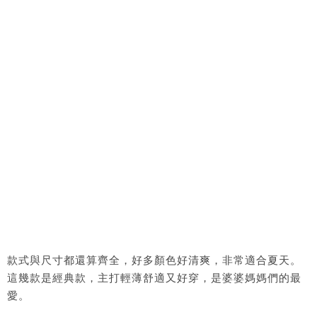
款式與尺寸都還算齊全，好多顏色好清爽，非常適合夏天。
這幾款是經典款，主打輕薄舒適又好穿，是婆婆媽媽們的最
愛。