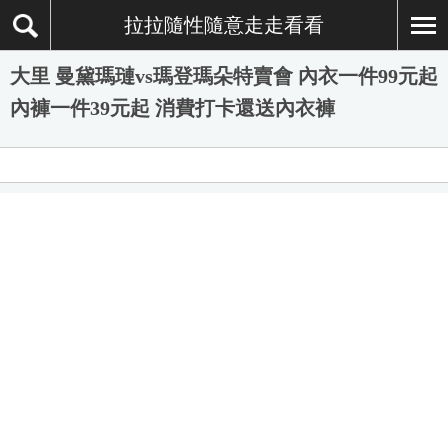
拉拉隨性隨意走走看看
大里 曼黛瑪璉vs瑪登瑪朵特賣會 內衣一件99元起
內褲一件39元起 消費打卡還送內衣褲