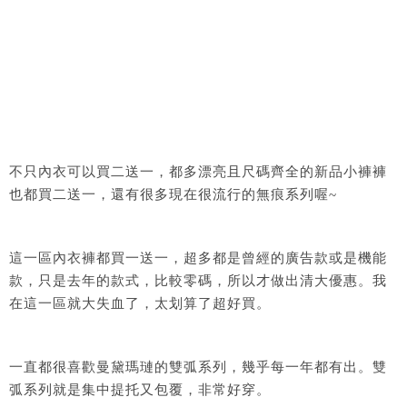
不只內衣可以買二送一，都多漂亮且尺碼齊全的新品小褲褲
也都買二送一，還有很多現在很流行的無痕系列喔~
這一區內衣褲都買一送一，超多都是曾經的廣告款或是機能
款，只是去年的款式，比較零碼，所以才做出清大優惠。我
在這一區就大失血了，太划算了超好買。
一直都很喜歡曼黛瑪璉的雙弧系列，幾乎每一年都有出。雙
弧系列就是集中提托又包覆，非常好穿。