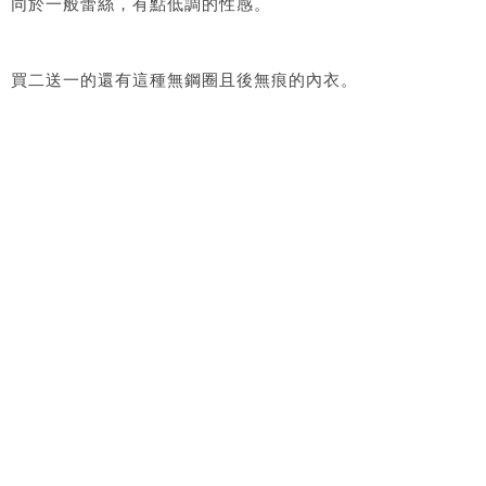
同於一般蕾絲，有點低調的性感。
買二送一的還有這種無鋼圈且後無痕的內衣。