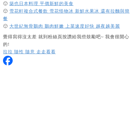
🙂
築也日本料理 平價新鮮的美食
🙂
雪花軒複合式餐飲 雪花怪物冰 新鮮水果冰 還有拉麵與簡
餐
🙂
大世紀無骨鵝肉 鵝肉鮮嫩 上菜速度好快 越夜越美麗
覺得寫得沒太差 就到粉絲頁按讚給我些鼓勵吧~ 我會很開心
的!
拉拉 隨性 隨意 走走看看