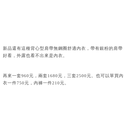
新品還有這種背心型肩帶無鋼圈舒適內衣，帶有銀粉的肩帶
好看，外露也看不出來是內衣。
再來一套960元，兩套1680元，三套2500元。也可以單買內
衣一件750元，內褲一件210元。