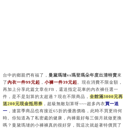
台中的鄉親們有福了，
曼黛瑪璉vs瑪登瑪朵年度出清特賣
來
了
內衣一件99元起
，
小褲一件39元起
。現在消費不限金額，
再加上分享此篇文章在FB，還送指定花車的內衣褲任選一
件，是不是划算的太超過？現在不限商品，
全館滿3000元再
送200元現金抵用券
，超級無敵划算呀~~~超多內衣
買一送
一
，連當季商品也有接近65折的優惠價格，此時不買更待何
時。你知道為了私密處的健康，內褲最好每三個月就做更換
嗎？曼黛瑪璉的小褲褲真的很好穿，我這次就趁著特價買了