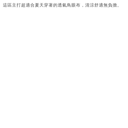
這區主打超適合夏天穿著的透氣鳥眼布，清涼舒適無負擔。