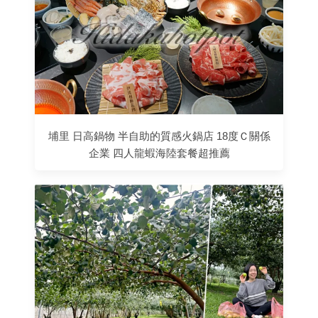
埔里 日高鍋物 半自助的質感火鍋店 18度Ｃ關係
企業 四人龍蝦海陸套餐超推薦