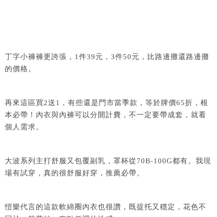
丁字小褲褲更誇張，1件39元，3件50元，比路邊攤還路邊攤
的價格。
再來這區買2送1，有些還是門市當季款，等於牌價65折，根
本必帶！內衣與內褲可以分開計費，不一定要帶成套，就看
個人需求。
大波系列主打舒服又包覆副乳，罩杯從70B-100G都有。我現
場有試穿，真的很舒服好穿，推薦必帶。
愷樂代言的這款軟綿圈內衣也很讚，既提托又穩定，花色不