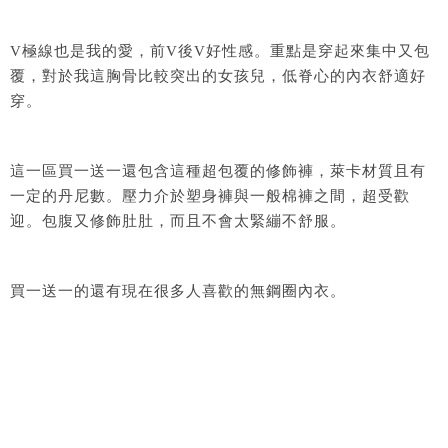
V極線也是我的愛，前V後V好性感。重點是穿起來集中又包
覆，對於我這胸骨比較突出的女孩兒，低脊心的內衣舒適好
穿。
這一區買一送一還包含這種超包覆的修飾褲，萊卡材質且有
一定的丹尼數。壓力介於塑身褲與一般棉褲之間，超受歡
迎。包腹又修飾肚肚，而且不會太緊繃不舒服。
買一送一的還有現在很多人喜歡的無鋼圈內衣。