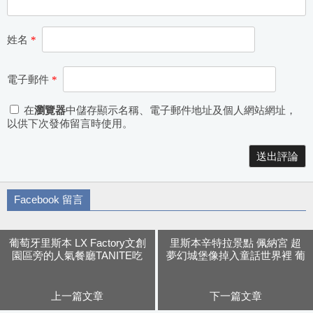
姓名
*
電子郵件
*
在
瀏覽器
中儲存顯示名稱、電子郵件地址及個人網站網址，
以供下次發佈留言時使用。
Alternative:
Facebook 留言
葡萄牙里斯本 LX Factory文創
里斯本辛特拉景點 佩納宮 超
園區旁的人氣餐廳TANITE吃
夢幻城堡像掉入童話世界裡 葡
溼答答三明治
萄牙七大奇蹟之一
上一篇文章
下一篇文章