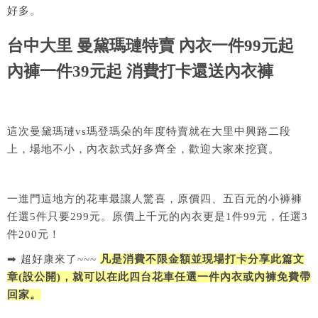
好多。
台中大里 曼黛瑪璉特賣 內衣一件99元起
內褲一件39元起 消費打卡還送內衣褲
這次曼黛瑪璉vs瑪登瑪朵的年度特賣就在大里中興路二段
上，場地不小，內衣款式好多齊全，歡迎大家來挖寶。
一進門這地方的花車最讓人驚喜，原價四、五百元的小褲褲
任選5件只要299元。原價上千元的內衣更是1件99元，任選3
件200元！
➡ 超好康來了~~~
凡是消費不限金額並現場打卡分享此篇文
章(設公開)，就可以在此四台花車任選一件內衣或內褲免費帶
回家。