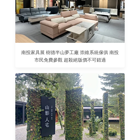
南投家具展 樹德半山夢工廠 崇維系統傢俱 南投
市民免費參觀 超殺絕版價不可錯過