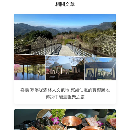
相關文章
嘉義 寒溪呢森林人文叡地 宛如仙境的賞櫻勝地
傳說中能量匯聚之處