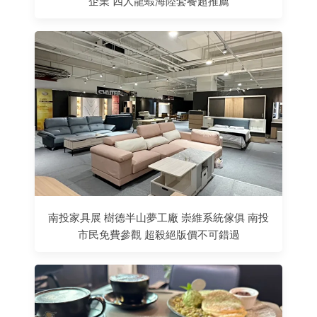
企業 四人龍蝦海陸套餐超推薦
南投家具展 樹德半山夢工廠 崇維系統傢俱 南投
市民免費參觀 超殺絕版價不可錯過