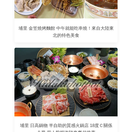
埔里 金笠燒烤麵館 中午就能吃串燒！來自大陸東
北的特色美食
埔里 日高鍋物 半自助的質感火鍋店 18度Ｃ關係