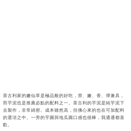
茶古利家的嫩仙草是極品般的好吃，滑、嫩、香、彈兼具，
而芋泥也是推薦必點的配料之一。茶古利的芋泥是純芋泥下
去製作，非常綿密。成本雖然高，但佛心來的也在可加配料
的選項之中。一旁的芋圓與地瓜圓口感也很棒，我通通都喜
歡。