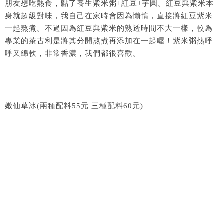
朋友想吃熱食，點了養生紫米粥+紅豆+芋圓。紅豆與紫米本
身就超級對味，我自己在家時會因為懶惰，直接將紅豆紫米
一起熬煮。不過因為紅豆與紫米的熟透時間不大一樣，較為
專業的茶古利是將其分開熬煮再添加在一起喔！紫米粥熱呼
呼又綿軟，非常香濃，我們都很喜歡。
嫩仙草冰(兩種配料55元 三種配料60元)