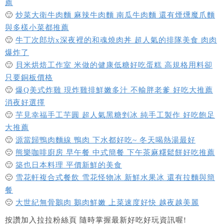
薦
🙂
炒菜大衛牛肉麵 麻辣牛肉麵 南瓜牛肉麵 還有煙燻魔爪麵
與多樣小菜都推薦
🙂
牛丁次郎坊x深夜裡的和魂燒肉丼 超人氣的排隊美食 肉肉
爆炸了
🙂
貝米烘焙工作室 米做的健康低糖好吃蛋糕 高規格用料卻
只要銅板價格
🙂
爆Q美式炸雞 現炸雞排鮮嫩多汁 不輸胖老爹 好吃大推薦
消夜好選擇
🙂
芋見幸福手工芋圓 超人氣黑糖剉冰 純手工製作 好吃飽足
大推薦
🙂
源當歸鴨肉麵線 鴨肉 下水都好吃~ 冬天喝熱湯最好
🙂
熊樂咖啡廚房 早午餐 中式簡餐 下午茶麻糬鬆餅好吃推薦
🙂
築也日本料理 平價新鮮的美食
🙂
雪花軒複合式餐飲 雪花怪物冰 新鮮水果冰 還有拉麵與簡
餐
🙂
大世紀無骨鵝肉 鵝肉鮮嫩 上菜速度好快 越夜越美麗
按讚加入拉拉粉絲頁 隨時掌握最新好吃好玩資訊喔!