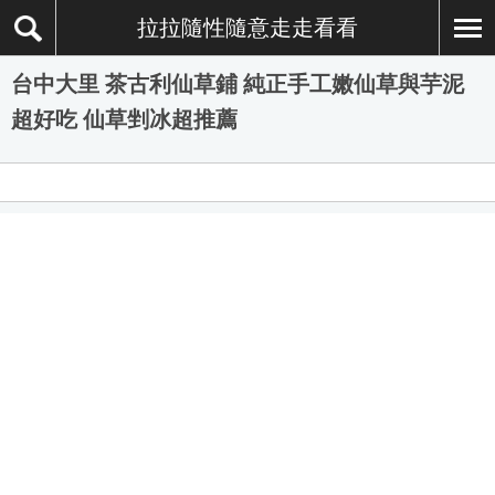
拉拉隨性隨意走走看看
台中大里 茶古利仙草鋪 純正手工嫩仙草與芋泥
超好吃 仙草剉冰超推薦