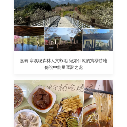
嘉義 寒溪呢森林人文叡地 宛如仙境的賞櫻勝地
傳說中能量匯聚之處