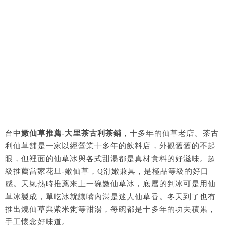
台中
嫩仙草推薦-大里茶古利茶鋪
，十多年的仙草老店。茶古
利仙草舖是一家以經營業十多年的飲料店，外觀舊舊的不起
眼，但裡面的仙草冰與各式甜湯都是真材實料的好滋味。超
級推薦當家花旦-嫩仙草，Q滑嫩兼具，是極品等級的好口
感。天氣熱時推薦來上一碗嫩仙草冰，底層的剉冰可是用仙
草冰製成，單吃冰就讓嘴內滿是迷人仙草香。冬天到了也有
推出燒仙草與紫米粥等甜湯，每碗都是十多年的功夫積累，
手工懷念好味道。