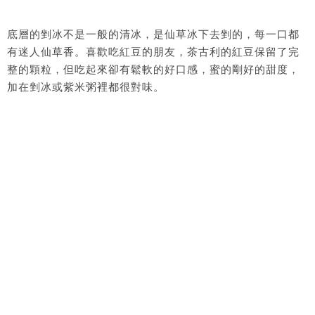
底層的剉冰不是一般的清冰，是仙草冰下去剉的，每一口都
有迷人仙草香。喜歡吃紅豆的朋友，茶古利的紅豆保留了完
整的顆粒，但吃起來卻有鬆軟的好口感，蜜的剛好的甜度，
加在剉冰或紫米粥裡都很對味。