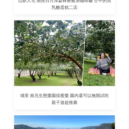
山影人宅 南投日月潭森林療癒系咖啡廳 空中的魚
乳酪蛋糕二店
埔里 南兄生態棗園採蜜棗 園內還可以無限試吃
親子遊超推薦