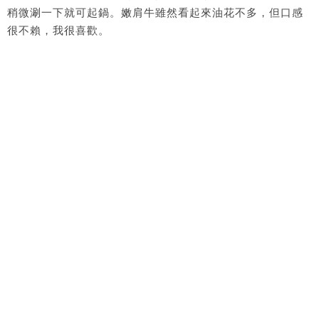
稍微涮一下就可起鍋。嫩肩牛雖然看起來油花不多，但口感
很不賴，我很喜歡。