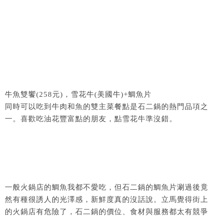
牛魚雙饗(258元)，雪花牛(美國牛)+鯛魚片
同時可以吃到牛肉和魚的雙主菜餐點是石二鍋的熱門品項之
一。喜歡吃油花豐富點的朋友，點雪花牛準沒錯。
一般火鍋店的鯛魚我都不愛吃，但石二鍋的鯛魚片涮過後竟
然有種很誘人的光澤感，新鮮度真的沒話說。立馬覺得街上
的火鍋店有危險了，石二鍋的價位、食材與服務都太有競爭