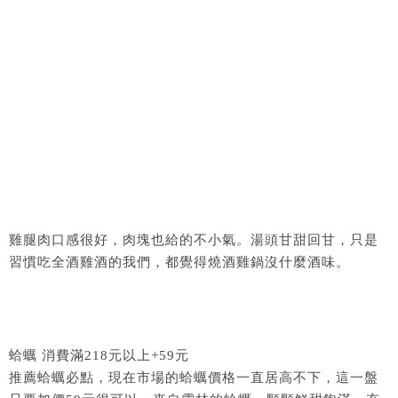
雞腿肉口感很好，肉塊也給的不小氣。湯頭甘甜回甘，只是
習慣吃全酒雞酒的我們，都覺得燒酒雞鍋沒什麼酒味。
蛤蠣 消費滿218元以上+59元
推薦蛤蠣必點，現在市場的蛤蠣價格一直居高不下，這一盤