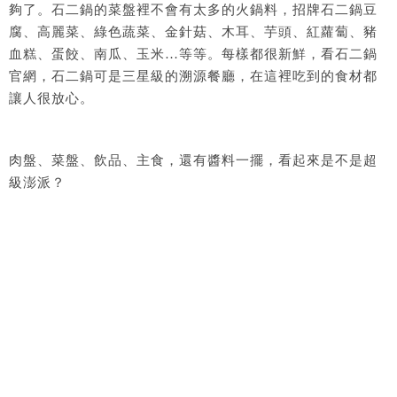
夠了。石二鍋的菜盤裡不會有太多的火鍋料，招牌石二鍋豆
腐、高麗菜、綠色蔬菜、金針菇、木耳、芋頭、紅蘿蔔、豬
血糕、蛋餃、南瓜、玉米…等等。每樣都很新鮮，看石二鍋
官網，石二鍋可是三星級的溯源餐廳，在這裡吃到的食材都
讓人很放心。
肉盤、菜盤、飲品、主食，還有醬料一擺，看起來是不是超
級澎派？