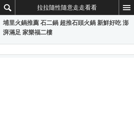
拉拉隨性隨意走走看看
埔里火鍋推薦 石二鍋 超推石頭火鍋 新鮮好吃 澎
湃滿足 家樂福二樓