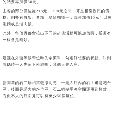
的話要再加價30元。
主餐的部分價位從218元 ~ 298元之間，算是相當親民的價
格。副餐有白飯、冬粉、烏龍麵擇一，或是加價10元可以換
泡麵或是滷肉飯。
此外，每個月都會推出不同的超值活動可以加價購，通常有
一樣會是肉類。
建議在外面等候帶位時先拿菜單，勾選好想要的餐點。叫到
號碼時一人先留下來結帳，其他人先入座。
新開幕的石二鍋相當乾淨明亮，一走入店內的右手邊是吧台
區，後面是諾大的座位區。石二鍋幾乎將空間運用到極致，
看似不大的店面竟可以有至少50個座位。