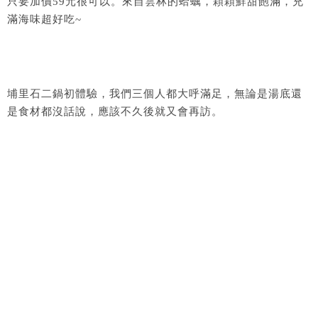
只要加價59元很可以。來自雲林的蛤蠣，顆顆鮮甜飽滿，充
滿海味超好吃~
埔里石二鍋初體驗，我們三個人都大呼滿足，無論是湯底還
是食材都沒話說，應該不久後就又會再訪。