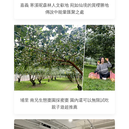
嘉義 寒溪呢森林人文叡地 宛如仙境的賞櫻勝地
傳說中能量匯聚之處
埔里 南兄生態棗園採蜜棗 園內還可以無限試吃
親子遊超推薦