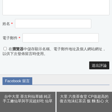
姓名
*
電子郵件
*
在
瀏覽器
中儲存顯示名稱、電子郵件地址及個人網站網址，
以供下次發佈留言時使用。
Alternative:
Facebook 留言
台中大里 茶古利仙草鋪 純正
大里 六羨茶食堂 CP值超高的
手工嫩仙草與芋泥超好吃 仙草
復古泡沫紅茶店 飯 麵 點心 火
剉冰超推薦
鍋通通有 聚餐聊天很推薦