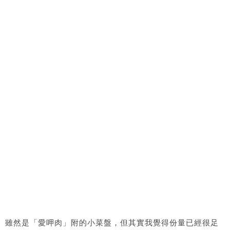
雖然是「愛呷肉」附的小菜盤，但其實我覺得份量已經很足