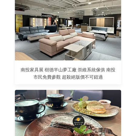
南投家具展 樹德半山夢工廠 崇維系統傢俱 南投
市民免費參觀 超殺絕版價不可錯過