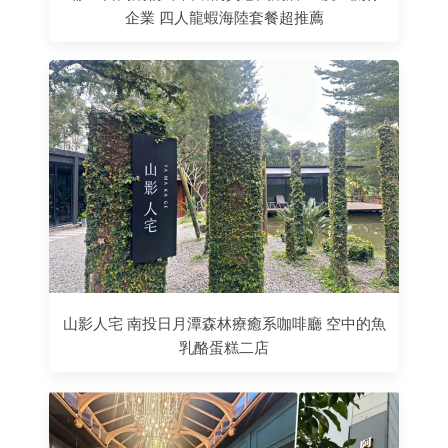
企業 四人龍蝦海陸套餐超推薦
山影人宅 南投日月潭森林療癒系咖啡廳 空中的魚
乳酪蛋糕二店