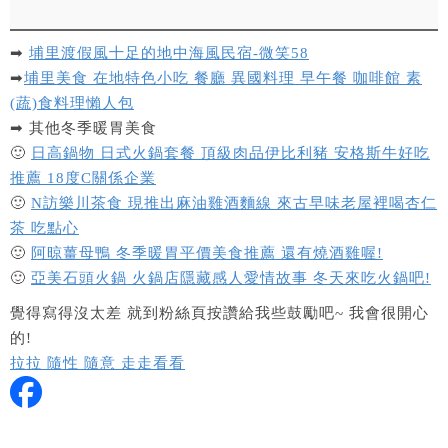
➡
埔里渡假風十足的地中海風民宿-微笑58
➡
埔里美食 在地特色小吃 餐廳 異國料理 早午餐 咖啡館 素
(蔬)食料理懶人包
➡ 其他冬季暖胃美食
🙂
日高鍋物 日式火鍋套餐 頂級肉品伊比利豬 安格斯牛好吃
推薦 18度C關係企業
🙂
N訪樂川茶食 現推出麻油雞酒麵線 來古早味老屋裡喝杏仁
茶 吃點心
🙂
阿晾薑母鴨 冬季暖胃平價美食推薦 還有燒酒雞喔!
🙂
亞美石頭火鍋 火鍋店隱藏感人愛情故事 冬天來吃火鍋吧!
覺得寫得沒太差 就到粉絲頁按讚給我些鼓勵吧~ 我會很開心
的!
拉拉 隨性 隨意 走走看看