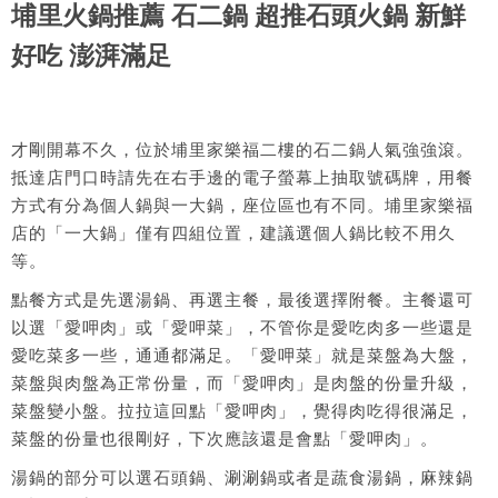
埔里火鍋推薦 石二鍋 超推石頭火鍋 新鮮
好吃 澎湃滿足
才剛開幕不久，位於埔里家樂福二樓的石二鍋人氣強強滾。
抵達店門口時請先在右手邊的電子螢幕上抽取號碼牌，用餐
方式有分為個人鍋與一大鍋，座位區也有不同。埔里家樂福
店的「一大鍋」僅有四組位置，建議選個人鍋比較不用久
等。
點餐方式是先選湯鍋、再選主餐，最後選擇附餐。主餐還可
以選「愛呷肉」或「愛呷菜」，不管你是愛吃肉多一些還是
愛吃菜多一些，通通都滿足。「愛呷菜」就是菜盤為大盤，
菜盤與肉盤為正常份量，而「愛呷肉」是肉盤的份量升級，
菜盤變小盤。拉拉這回點「愛呷肉」，覺得肉吃得很滿足，
菜盤的份量也很剛好，下次應該還是會點「愛呷肉」。
湯鍋的部分可以選石頭鍋、涮涮鍋或者是蔬食湯鍋，麻辣鍋