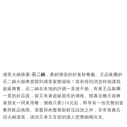
埔里火鍋推薦-
石二鍋
，產銷溯源的好食材餐廳。王品集團的
石二鍋火鍋專賣開到埔里家樂福啦！當初得到消息時就讓我
超級興奮。石二鍋在各地的評價一直很不賴，有著王品集團
一貫的好品質，卻又有著超級親民的價格。開幕沒幾天就揪
著朋友一同來用餐，價格只要218元起，即享有一份完整的套
餐與飲品無限。菜盤與肉盤都新鮮沒話說之外，非常推薦石
頭火鍋湯底，湯頭又香又甘甜的讓人想整鍋喝光光。