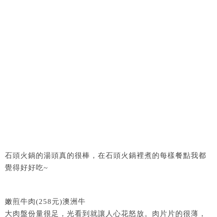
石頭火鍋的湯頭真的很棒，在石頭火鍋裡煮的每樣餐點我都
覺得好好吃~
嫩煎牛肉(258元)澳洲牛
大肉盤份量很足，光看到就讓人心花怒放。肉片片的很薄，