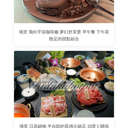
埔里 飛向宇宙咖啡廳 夢幻舒芙蕾 早午餐 下午茶
飽足的甜點組合
埔里 日高鍋物 半自助的質感火鍋店 18度Ｃ關係