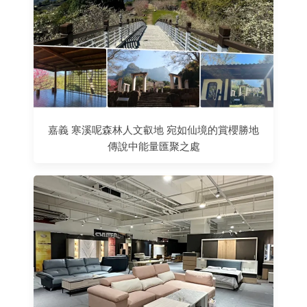
嘉義 寒溪呢森林人文叡地 宛如仙境的賞櫻勝地
傳說中能量匯聚之處