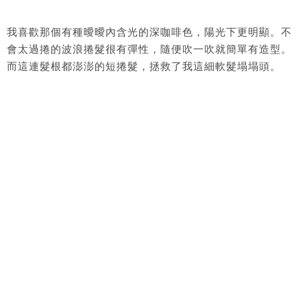
我喜歡那個有種曖曖內含光的深咖啡色，陽光下更明顯。不
會太過捲的波浪捲髮很有彈性，隨便吹一吹就簡單有造型。
而這連髮根都澎澎的短捲髮，拯救了我這細軟髮塌塌頭。