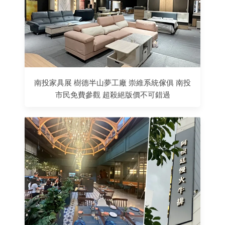
南投家具展 樹德半山夢工廠 崇維系統傢俱 南投
市民免費參觀 超殺絕版價不可錯過