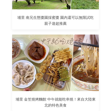
埔里 南兄生態棗園採蜜棗 園內還可以無限試吃
親子遊超推薦
埔里 金笠燒烤麵館 中午就能吃串燒！來自大陸東
北的特色美食