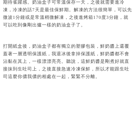
期待雀躍感。奶油盒子可常溫保存一天，之後就需要進冷
凍，冷凍的話7天是最佳保鮮期。解凍的方法很簡單，可以先
微波1分鐘或是常溫稍微解凍，之後進烤箱170度3分鐘，就
可以吃到像剛出爐一樣的奶油盒子了。
打開紙盒後，奶油盒子都有獨立的塑膠包裝，鮮奶醬上還覆
蓋著一層透明保護紙，我退冰後拿掉保護紙，鮮奶醬都不會
沾黏在其上，一樣漂漂亮亮。聽說，這鮮奶醬是剛煮好就直
接抹到生吐司上，之後直接急速冷凍保鮮，所以才能跟生吐
司這麼你儂我儂的相處在一起，緊緊不分離。