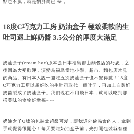
點也不膩，就是怕胖而已 😆 。
18度C巧克力工房 奶油盒子 極致柔軟的生
吐司遇上鮮奶醬 3.5公分的厚度大滿足
奶油盒子(cream box)原本是日本福島郡山麵包店的巧思，之
後因為大受歡迎，演變為福島當地小學、超市、麵包店常見
的商品。有日本人說一週吃五次奶油盒子也不覺得膩！18度
C巧克力工房以超好吃的生吐司取代一般吐司，再加上自製鮮
奶醬製成了奶油盒子。我們現在不用飛日本，就可以吃到那
樣美味的食物好幸福~~~
奶油盒子Q版的包裝盒超級可愛，讓我這外貌協會的人，拿到
手就覺得很開心！每天要吃奶油盒子前，光打開包裝就有種