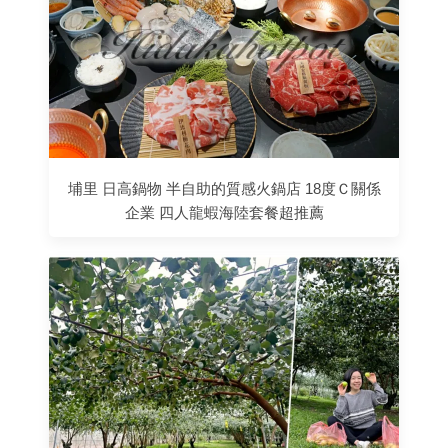
埔里 日高鍋物 半自助的質感火鍋店 18度Ｃ關係
企業 四人龍蝦海陸套餐超推薦