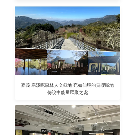
嘉義 寒溪呢森林人文叡地 宛如仙境的賞櫻勝地
傳說中能量匯聚之處