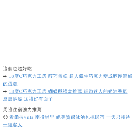
這個也超好吃
➡
18度C巧克力工房 醇巧蛋糕 超人氣生巧克力變成醇厚濃郁
的蛋糕
➡
18度C巧克力工房 蝴蝶酥禮盒推薦 細緻迷人的奶油香氣
層層酥脆 送禮好有面子
周邊住宿強力推薦
🙂
希爾拉villa 南投埔里 絕美質感泳池包棟民宿 一天只接待
一組客人