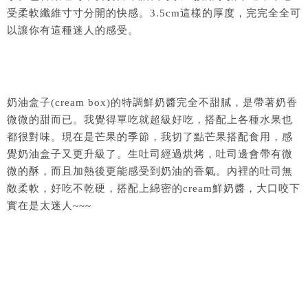
受柔軟纖維寸寸分開的快感。3.5cm這樣的厚度，完完全全可
以讓你有這種迷人的感受。
奶油盒子(cream box)的特調鮮奶醬完全不甜膩，是帶著奶香
微微的甜而已。我覺得單吃就超級好吃，搭配上各種水果也
都很對味。現在是芒果的季節，我切了點芒果搭配食用，感
覺奶油盒子又更升級了。生吐司經過烘烤，吐司邊會帶有微
微的酥，而且加熱後更能感受到奶油的香氣。內裡的吐司無
敵柔軟，好吃不乾硬，搭配上綿密的cream鮮奶醬，大口咬下
實在是太迷人~~~