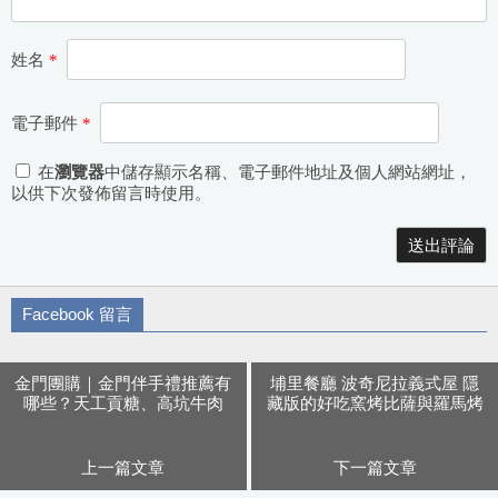
姓名
*
電子郵件
*
在
瀏覽器
中儲存顯示名稱、電子郵件地址及個人網站網址，
以供下次發佈留言時使用。
Alternative:
Facebook 留言
金門團購｜金門伴手禮推薦有
埔里餐廳 波奇尼拉義式屋 隱
哪些？天工貢糖、高坑牛肉
藏版的好吃窯烤比薩與羅馬烤
乾、金門麵線，不用飛離島也
豬 食尚玩家也推薦
能吃到豬腳貢糖！
上一篇文章
下一篇文章