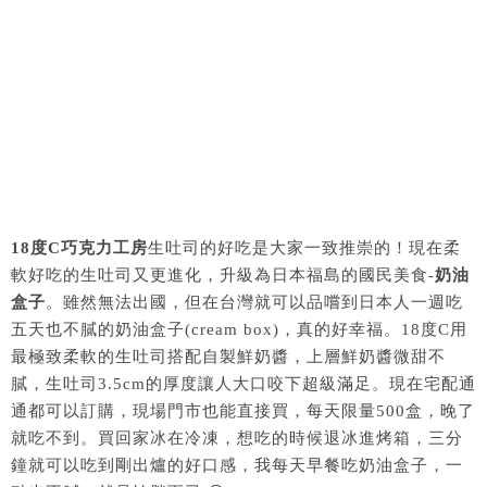
18度C巧克力工房
生吐司的好吃是大家一致推崇的！現在柔
軟好吃的生吐司又更進化，升級為日本福島的國民美食-
奶油
盒子
。雖然無法出國，但在台灣就可以品嚐到日本人一週吃
五天也不膩的奶油盒子(cream box)，真的好幸福。18度C用
最極致柔軟的生吐司搭配自製鮮奶醬，上層鮮奶醬微甜不
膩，生吐司3.5cm的厚度讓人大口咬下超級滿足。現在宅配通
通都可以訂購，現場門市也能直接買，每天限量500盒，晚了
就吃不到。買回家冰在冷凍，想吃的時候退冰進烤箱，三分
鐘就可以吃到剛出爐的好口感，我每天早餐吃奶油盒子，一