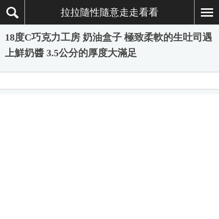
拉拉隨性隨意走走看看
18度C巧克力工房 奶油盒子 極致柔軟的生吐司遇
上鮮奶醬 3.5公分的厚度大滿足