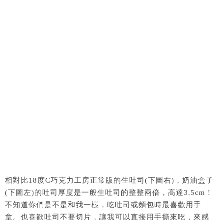
相對比18度C巧克力工房正常版的生吐司(下圖右)，奶油盒子
(下圖左)的吐司厚度是一般生吐司的整整兩倍，高達3.5cm！
不知道你們是不是和我一樣，吃吐司或麵包時最喜歡用手
拿。也喜歡吐司不要切片，讓我可以直接用手撕來吃，來感