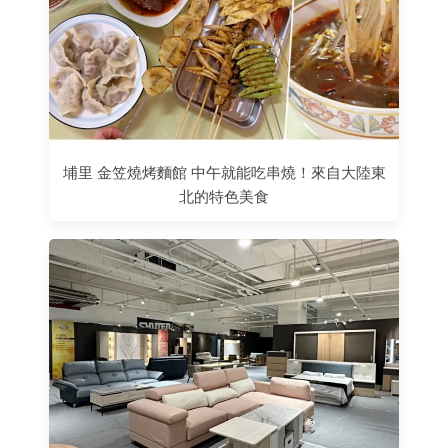
埔里 金笠燒烤麵館 中午就能吃串燒！來自大陸東
北的特色美食