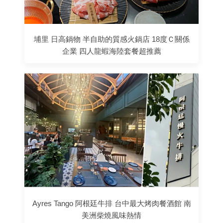
埔里 日高鍋物 半自助的質感火鍋店 18度Ｃ關係
企業 四人龍蝦海陸套餐超推薦
Ayres Tango 阿根廷牛排 台中最大烤肉餐酒館 南
美洲柴燒風味熱情