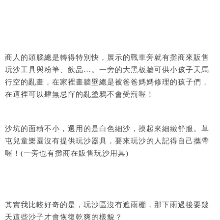
商人的頭腦總是轉得特別快，展示的戰車旁就有攤商來販售
玩沙工具與粉筆、飲品…。一旁的大黑板牆可供小孩子天馬
行空的亂畫，在家裡畫牆壁總是被爸爸媽媽修理的孩子們，
在這裡可以肆無忌憚的亂塗鴉不會受罰喔！
沙坑的面積不小，選用的是白色細沙，摸起來細緻舒服。草
屯兒童樂園沒有提供玩沙器具，要來玩沙的人記得自己攜帶
喔！(一旁也有攤商在販售玩沙用具)
其實我比較好奇的是，玩沙區沒有遮雨棚，那下雨過後要幾
天這些沙子才會恢復乾爽的樣貌？