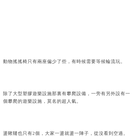
動物搖搖椅只有兩座偏少了些，有時候需要等候輪流玩。
除了大型塑膠遊樂設施那裏有攀爬設備，一旁有另外設有一
個攀爬的遊樂設施，莫名的超人氣。
盪鞦韆也只有2個，大家一盪就盪一陣子，從沒看到空過。