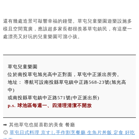
還有幾處造景可敲響幸福的鐘聲。草屯兒童樂園遊樂設施多
樣且空間寬廣，應該超多家長都很羨慕草屯鎮民，有這麼一
處漂亮又好玩的兒童樂園可溜小孩。
草屯兒童樂園
位於南投草屯旭光高中正對面，草屯中正派出所旁。
地址： 導航可設南投縣草屯鎮中正路568-23號(旭光高
中)
或南投縣草屯鎮中正路571號(中正派出所)
p.s. 球池區每週一、四清理清潔不開放
➡ 其他草屯也挺喜歡的美食 餐廳
🙂
草屯日式料理 京すし手作割烹餐廳 生魚片丼飯 定食 好吃