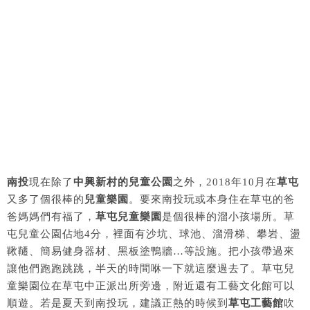
南投
現在除了
中興新村的兒童公園
之外，2018年10月在
草屯
又多了個很棒的
兒童樂園
。要來南投玩或本身住在草屯的爸
爸媽媽們有福了，
草屯兒童樂園
是個很棒的溜小孩場所。草
屯兒童公園佔地4分，裡面有沙坑、球池、溜滑梯、攀岩、盪
鞦韆、簡易健身器材、黑板塗鴨牆…等設施。把小孩帶過來
讓他們跑跑跳跳，半天的時間咻一下就這麼過去了。草屯兒
童樂園位在草屯中正派出所旁邊，附近還有工藝文化館可以
順遊。若是夏天到南投玩，建議正熱的時候到
草屯工藝館
吹