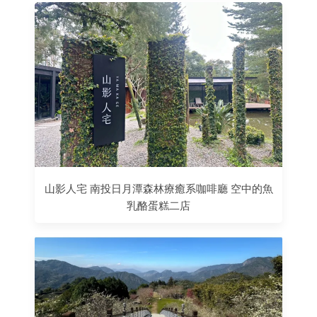
山影人宅 南投日月潭森林療癒系咖啡廳 空中的魚
乳酪蛋糕二店