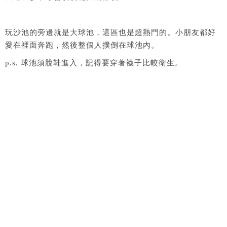
玩沙池的旁邊就是大球池，這區也是超熱門的。小朋友都好
愛在裡面奔跑，然後整個人撲倒在球池內。
p.s. 球池須脫鞋進入，記得要穿著襪子比較衛生。