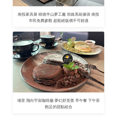
南投家具展 樹德半山夢工廠 崇維系統傢俱 南投
市民免費參觀 超殺絕版價不可錯過
埔里 飛向宇宙咖啡廳 夢幻舒芙蕾 早午餐 下午茶
飽足的甜點組合