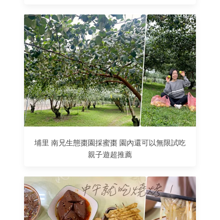
埔里 南兄生態棗園採蜜棗 園內還可以無限試吃
親子遊超推薦