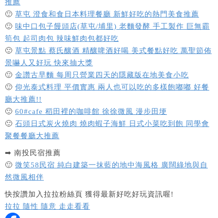
推薦
🙂
草屯 澄食和食日本料理餐廳 新鮮好吃的熱門美食推薦
🙂
味中口包子饅頭店(草屯/埔里) 老麵發酵 手工製作 巨無霸
筍包 起司肉包 辣味鮮肉包都好吃
🙂
草屯景點 蔡氏釀酒 精釀啤酒好喝 美式餐點好吃 萬聖節佈
景嚇人又好玩 快來抽大獎
🙂
金讚古早麵 每周只營業四天的隱藏版在地美食小吃
🙂
仰光泰式料理 平價實惠 兩人也可以吃的多樣飽嘟嘟 好餐
廳大推薦!!
🙂
60#cafe 稻田裡的咖啡館 徐徐微風 漫步田埂
🙂
石頭日式炭火燒肉 燒肉蝦子海鮮 日式小菜吃到飽 同學會
聚餐餐廳大推薦
➡ 南投民宿推薦
🙂
微笑58民宿 純白建築一抹藍的地中海風格 廣闊綠地與自
然微風相伴
快按讚加入拉拉粉絲頁 獲得最新好吃好玩資訊喔!
拉拉 隨性 隨意 走走看看