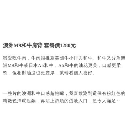
澳洲M9和牛肩背 套餐價1280元
我愛吃牛肉，牛肉很推薦美國牛小排與和牛。和牛又分為澳
洲M9和牛或日本A5和牛，A5和牛的油花更美，口感更柔
軟，但相對油脂也更豐厚，就端看個人喜好。
一整片的澳洲和牛口感超飽嘴，我喜歡涮到還保有粉紅色的
粉嫩色澤就起鍋，再沾上滑順的蛋液入口，超令人滿足～