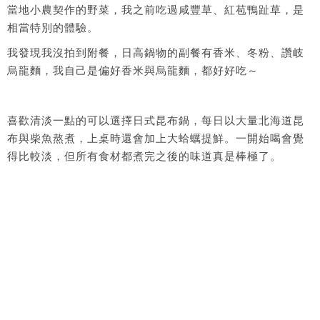
當地小農契作的野菜，我之前吃過咸豐草、紅苞鴨趾草，是
相當特別的體驗。
我發現我沒拍到附餐，日高鍋物的副餐有香米、冬粉、讚岐
烏龍麵，我自己是偏好香米與烏龍麵，都好好吃～
喜歡清淡一點的可以選擇日式昆布鍋，每日以大量北海道昆
布與柴魚熬煮，上桌時還會加上大蛤蠣提鮮。一開始喝會覺
得比較淡，但所有食材都煮完之後的味道真是棒極了。