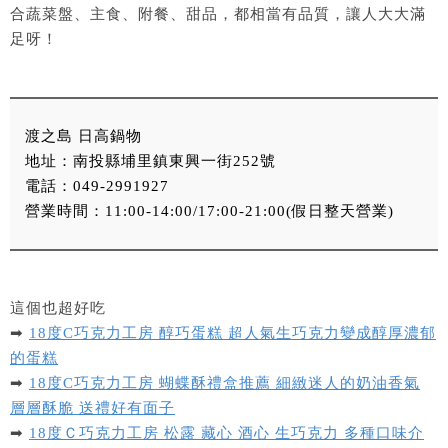
合蔬菜盤、主食、附餐、甜品，都相當有品質，讓人大大滿
足呀！
渡之島 日高鍋物
地址：南投縣埔里鎮東興一街252號
電話：049-2991927
營業時間：11:00-14:00/17:00-21:00(假日整天營業)
這個也超好吃
➡
18度C巧克力工房 醇巧蛋糕 超人氣生巧克力變成醇厚濃郁
的蛋糕
➡
18度C巧克力工房 蝴蝶酥禮盒推薦 細緻迷人的奶油香氣
層層酥脆 送禮好有面子
➡
18度Ｃ巧克力工房 松露 藏心 酒心 生巧克力 多種口味介