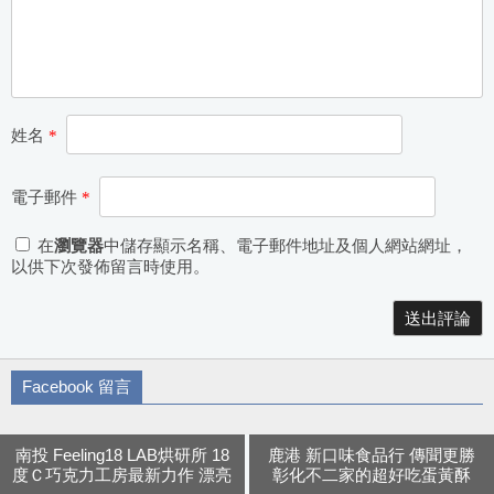
姓名
*
電子郵件
*
在
瀏覽器
中儲存顯示名稱、電子郵件地址及個人網站網址，
以供下次發佈留言時使用。
Alternative:
Facebook 留言
南投 Feeling18 LAB烘研所 18
鹿港 新口味食品行 傳聞更勝
度Ｃ巧克力工房最新力作 漂亮
彰化不二家的超好吃蛋黃酥