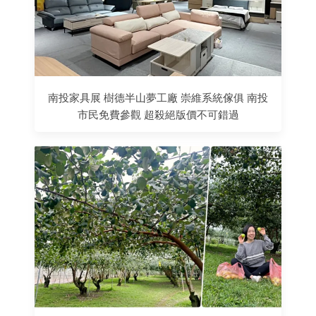
南投家具展 樹德半山夢工廠 崇維系統傢俱 南投
市民免費參觀 超殺絕版價不可錯過