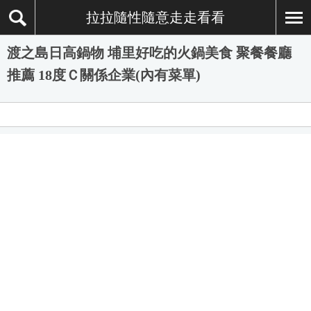
拉拉隨性隨意走走看看
渡之島日高鍋物 埔里好吃的火鍋美食 聚餐餐廳
推薦 18度Ｃ關係企業(內有菜單)