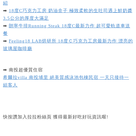
紹
➡
18度C巧克力工房 奶油盒子 極致柔軟的生吐司遇上鮮奶醬
3.5公分的厚度大滿足
➡
朗寧牛排Running Steak 18度C最新力作 超可愛軌道車送
餐
➡
Feeling18 LAB烘研所 18度Ｃ巧克力工房最新力作 漂亮的
玻璃屋咖啡廳
➡ 南投超優質住宿
希爾拉villa 南投埔里 絕美質感泳池包棟民宿 一天只接待一
組客人
快按讚加入拉拉粉絲頁 獲得最新好吃好玩資訊喔!