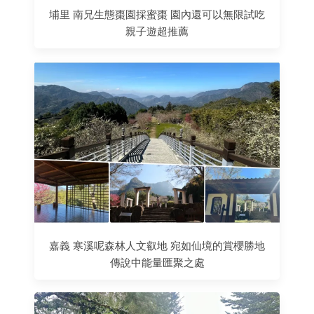
埔里 南兄生態棗園採蜜棗 園內還可以無限試吃
親子遊超推薦
嘉義 寒溪呢森林人文叡地 宛如仙境的賞櫻勝地
傳說中能量匯聚之處