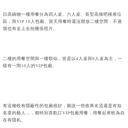
日高鍋物一樓用餐分為四人桌、六人桌、長型高矮吧檯座位
區，與VIP 10人包廂。當天用餐時還沒開放二樓空間，不過
我也有走上去拍幾張照片。
二樓的用餐空間與一樓類似，皆是以4人桌與6人桌為主，一
樣有一間10人的VIP包廂。
有這種較有隱蔽性的包廂很好，聽說一些政商名流還是有知
名度的藝人…，都特別喜歡訂VIP包廂用餐，用餐起來較為自
在有隱私。