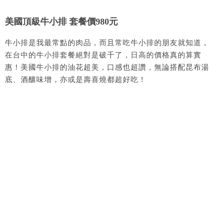
美國頂級牛小排 套餐價980元
牛小排是我最常點的肉品，而且常吃牛小排的朋友就知道，
在台中的牛小排套餐絕對是破千了，日高的價格真的算實
惠！美國牛小排的油花超美，口感也超讚，無論搭配昆布湯
底、酒釀味增，亦或是壽喜燒都超好吃！