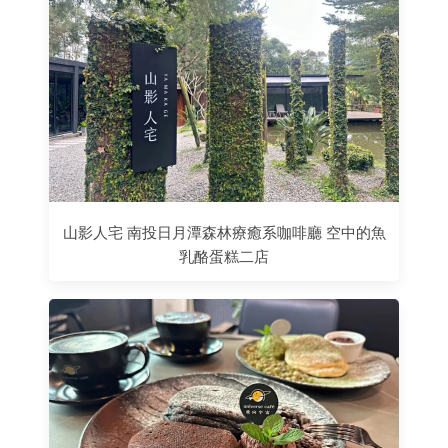
山影人宅 南投日月潭森林療癒系咖啡廳 空中的魚
乳酪蛋糕二店