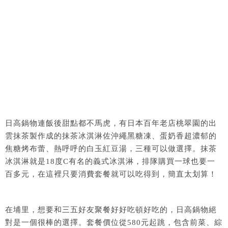
日高鍋物連飯後甜點都不馬虎，有日本百年老店桃翠園的出
雲抹茶製作成的抹茶冰淇淋佐沖繩黑糖凍、蛋奶香超濃郁的
焦糖烤布蕾、熱呼呼的白玉紅豆湯，三種可以做選擇。抹茶
冰淇淋就是18度C有名的義式冰淇淋，排隊購買一球也要一
百多元，在這裡只要消費套餐就可以吃得到，簡直太划算！
在埔里，想要和三五好友聚餐好好吃頓好吃的，日高鍋物絕
對是一個很棒的選擇。套餐價位從580元起跳，包含前菜、綜