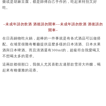
藥或是胡麻豆腐，都是師傅自己手作的，吃起來特別又好
吃。
–未成年請勿飲酒 酒後請勿開車–
–未成年請勿飲酒 酒後請勿
開車–
在日高鍋物吃火鍋，超棒的一件事就是有各式酒品可以做搭
配。在埔里很難有餐廳提供這麼多樣的日本清酒、日本水果
酒與日本啤酒。而且清酒還有300ml的，超級符合我愛喝又
不想喝太多的需求。
這兩款都很順口，我個人尤其喜歡左邊那款雪溶大吟釀，喝
起來有種優雅的花香。