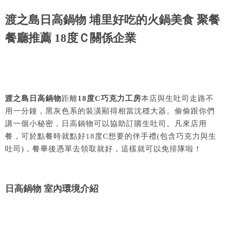
渡之島日高鍋物 埔里好吃的火鍋美食 聚餐
餐廳推薦 18度Ｃ關係企業
渡之島日高鍋物
距離
18度C巧克力工房
本店與生吐司走路不
用一分鐘，黑灰色系的裝潢顯得相當沈穩大器。偷偷跟你們
講一個小秘密，日高鍋物可以協助訂購生吐司。凡來店用
餐，可於點餐時就點好18度C想要的伴手禮(包含巧克力與生
吐司)，餐畢後憑單去領取就好，這樣就可以免排隊啦！
日高鍋物 室內環境介紹