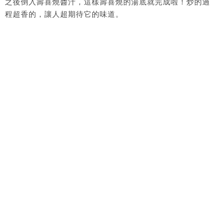
之後倒入壽喜燒醬汁，這樣壽喜燒的湯底就完成啦！炒的過
程超香的，讓人超期待它的味道。