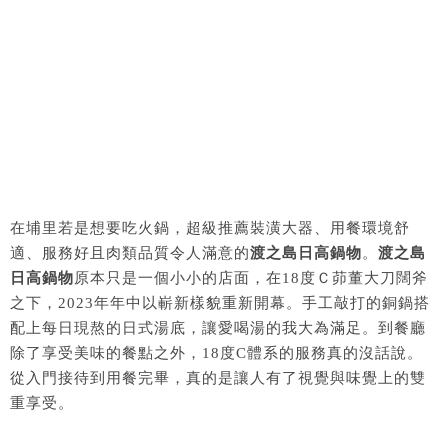
在埔里若是想要吃火鍋，超級推薦裝潢大器、用餐環境舒
適、服務好且肉類品質令人滿意的
渡之島日高鍋物
。
渡之島
日高鍋物
原本只是一個小小的店面，在18度Ｃ茆董大刀闊斧
之下，2023年年中以嶄新樣貌重新開幕。手工敲打的銅鍋搭
配上每日現熬的日式湯底，讓愛喝湯的我大為滿足。到餐廳
除了享受美味的餐點之外，18度C體系的服務真的沒話說。
從入門接待到用餐完畢，真的是讓人有了視覺與味覺上的雙
重享受。