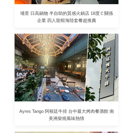
埔里 日高鍋物 半自助的質感火鍋店 18度Ｃ關係
企業 四人龍蝦海陸套餐超推薦
Ayres Tango 阿根廷牛排 台中最大烤肉餐酒館 南
美洲柴燒風味熱情