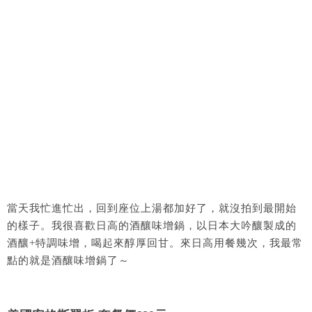
當天我忙進忙出，回到座位上湯都加好了，就沒拍到最開始
的樣子。我很喜歡日高的酒釀味增鍋，以日本大吟釀製成的
酒釀+特調味增，喝起來醇厚回甘。來日高用餐幾次，我最常
點的就是酒釀味增鍋了～