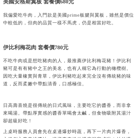
美國安格斯翼板 套餐價680元
我偏愛吃牛肉，入門款是美國prime板腱與翼板，雖然是價位
中較低的，但肉的品質一樣不馬虎，仍是相當好吃。
伊比利梅花肉 套餐價780元
不吃牛肉或是想吃豬肉的人，最推薦伊比利梅花豬！伊比利
豬可是有有豬中之王的美名，也有人稱它為行動的橄欖樹。
因吃大量橡實與青草，伊比利豬吃起來完全沒有傳統豬的味
道，反而柔嫩中帶點清香，口感極佳。
日高壽喜燒是很傳統的日式風味，主要吃它的醬香，而非拿
來喝湯。帶點厚實感的醬香單喝會太鹹，但食物吸附其湯汁
卻超級好吃！
上桌時服務人員會先在桌邊爆炒時蔬，再下一片肉片爆香，