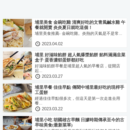
埔里美食 金碗吃雞 清爽好吃的文青風鹹水雞 午
餐就開賣 炎炎夏日就吃這個！
埔里美食推薦- 金碗吃雞。炎熱的天氣是不是常...
2023.04.02
埔里 好滋味餡餅 超人氣爆漿餡餅 餡料滿滿韭菜
盒子 蛋香濃郁蛋餅都好吃
好滋味餡餅早餐是埔里超人氣的早餐店，從開店
起...
2023.03.27
埔里早餐 佳佳早點 傳聞中埔里最好吃的現桿手
工蛋餅
經過佳佳早點很多次，但這天是第一次走進去用
餐...
2023.03.22
埔里小吃 胡國雄古早麵 日據時期傳承至今的古
早味美食(最新菜單)