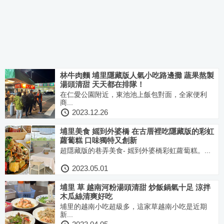
林牛肉麵 埔里隱藏版人氣小吃路邊攤 蔬果熬製
湯頭清甜 天天都在排隊！
在仁愛公園附近，東池池上飯包對面，全家便利
商...
2023.12.26
埔里美食 媱到外婆橋 在古厝裡吃隱藏版的彩虹
蘿蔔糕 口味獨特又創新
超隱藏版的巷弄美食- 媱到外婆橋彩虹蘿蔔糕。...
2023.05.01
埔里 草 越南河粉湯頭清甜 炒飯鍋氣十足 涼拌
木瓜絲清爽好吃
埔里的越南小吃超級多，這家草越南小吃是近期
新...