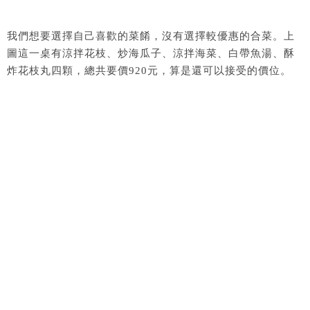
我們想要選擇自己喜歡的菜餚，沒有選擇較優惠的合菜。上
圖這一桌有涼拌花枝、炒海瓜子、涼拌海菜、白帶魚湯、酥
炸花枝丸四顆，總共要價920元，算是還可以接受的價位。