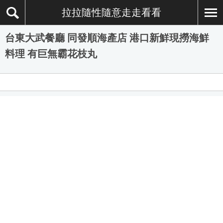
拉拉隨性隨意走走看看
台東大武餐廳 同發順海產店 港口新鮮現撈海鮮
料理 有巨無霸花枝丸