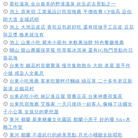
🙂
栗松溫泉 全台最美的野溪溫泉 此生必去景點之一
🙂
池上 原來宿 工業風設計民宿推薦 平價收費 CP值高 近伯
朗大道 金城武樹
🙂
池上 大池豆皮店 香煎豆包超好吃 還有現做手工豆皮 豆花
與豆漿 晚來就沒有
🙂
池上 山東小吃 紫米小籠包 米麩蔥油餅 特色餐廳推薦
🙂
關山 親山農園採草莓 吃草莓冰淇淋 還有IG熱門景點向日
葵花海
🙂
台東市 鐵花村音樂聚落 慢市集散散步 大樹 老屋 逛手作
小舖 感染人文氣息
🙂
台東小吃推薦 客來吃樂蚵仔麵線 綠豆算 二十多年老店新
裝潢 近鐵花村
🙂
台東必吃小吃 林記臭豆腐 寶桑豆花 台東神農荷葉茶
🙂
台東民宿推薦 艾薇家 一天只接待一組客人 像極了法國女
子小公寓 女孩兒的夢想屋
🙂
東河 都蘭 新東糖廠文化園區 都蘭小房子 好的擺 Siky木
雕工作室
🙂
東河 都蘭 不虛此行的絕美景點 月光小棧聽女妖唱歌