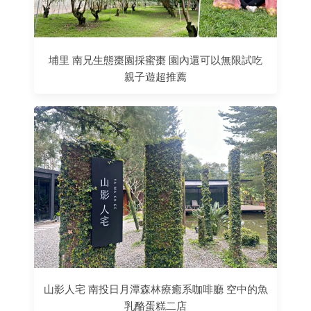
埔里 南兄生態棗園採蜜棗 園內還可以無限試吃
親子遊超推薦
山影人宅 南投日月潭森林療癒系咖啡廳 空中的魚
乳酪蛋糕二店