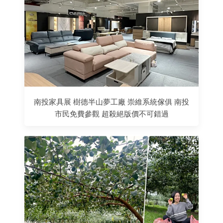
南投家具展 樹德半山夢工廠 崇維系統傢俱 南投
市民免費參觀 超殺絕版價不可錯過