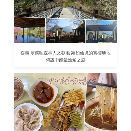
嘉義 寒溪呢森林人文叡地 宛如仙境的賞櫻勝地
傳說中能量匯聚之處