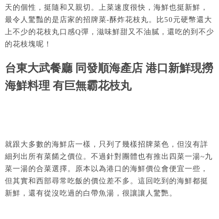
天的個性，挺隨和又親切。上菜速度很快，海鮮也挺新鮮，
最令人驚豔的是店家的招牌菜-酥炸花枝丸。比50元硬幣還大
上不少的花枝丸口感Q彈，滋味鮮甜又不油膩，還吃的到不少
的花枝塊呢！
台東大武餐廳 同發順海產店 港口新鮮現撈
海鮮料理 有巨無霸花枝丸
就跟大多數的海鮮店一樣，只列了幾樣招牌菜色，但沒有詳
細列出所有菜餚之價位。不過針對團體也有推出四菜一湯~九
菜一湯的合菜選擇。原本以為港口的海鮮價位會便宜一些，
但其實和西部尋常吃飯的價位差不多。這回吃到的海鮮都挺
新鮮，還有從沒吃過的白帶魚湯，很讓讓人驚艷。