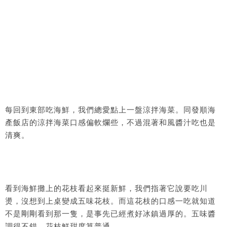
每回到東部吃海鮮，我們總愛點上一盤涼拌海菜。同發順海
產飯店的涼拌海菜口感偏軟爛些，不過混著和風醬汁吃也是
清爽。
看到海鮮攤上的花枝看起來挺新鮮，我們指著它說要吃川
燙，沒想到上桌變成五味花枝。而這花枝的口感一吃就知道
不是剛剛看到那一隻，是事先已經煮好冰鎮過厚的。五味醬
調得不錯，花枝鮮甜度算普通。