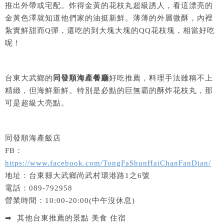
推出外帶或宅配。炸得金黃的花枝丸超級誘人，看這漂亮的
金黃色澤就知道他們家的油挺新鮮。薄薄的外層微酥，內裡
紮實鮮甜而Q彈，還吃的到大塊大塊的QQ花枝塊，相當好吃
呢！
台東大武鄉的
同發順海產餐廳
好吃推薦，料理手法雖稱不上
精緻，但海鮮新鮮。特別是必點的巨無霸的酥炸花枝丸，那
可是超級大亮點。
同發順海產飯店
FB：
https://www.facebook.com/TongFaShunHaiChanFanDian/
地址：台東縣大武鄉尚武村環港路1之6號
電話：089-792958
營業時間：10:00-20:00(中午沒休息)
➡ 其他台東推薦的景點 美食 住宿