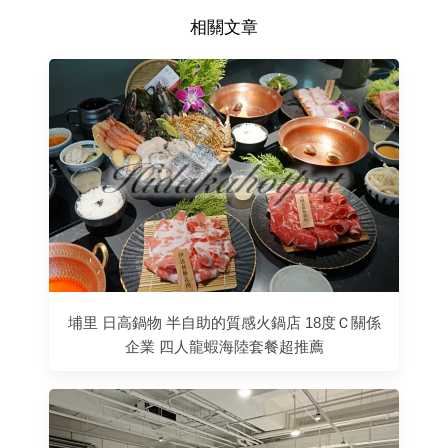
相關文章
埔里 日高鍋物 半自助的質感火鍋店 18度Ｃ關係
企業 四人龍蝦海陸套餐超推薦