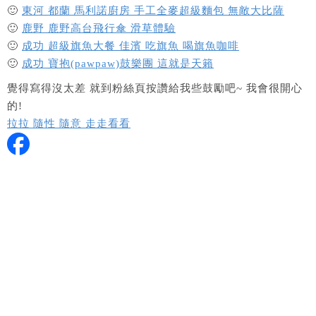
🙂
東河 都蘭 馬利諾廚房 手工全麥超級麵包 無敵大比薩
🙂
鹿野 鹿野高台飛行傘 滑草體驗
🙂
成功 超級旗魚大餐 佳濱 吃旗魚 喝旗魚咖啡
🙂
成功 寶抱(pawpaw)鼓樂團 這就是天籟
覺得寫得沒太差 就到粉絲頁按讚給我些鼓勵吧~ 我會很開心
的!
拉拉 隨性 隨意 走走看看