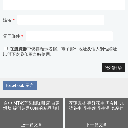
姓名
*
電子郵件
*
在
瀏覽器
中儲存顯示名稱、電子郵件地址及個人網站網址，
以供下次發佈留言時使用。
Alternative:
Facebook 留言
台中 MT49芒果樹咖啡店 自家
花蓮鳳林 美好花生 黑金剛 九
烘焙 提供超過60種的精品咖啡
號花生 花生醬 花生湯 名產伴
手鑿冰球 還有帕尼尼與甜點都
手禮推薦
好吃
上一篇文章
下一篇文章