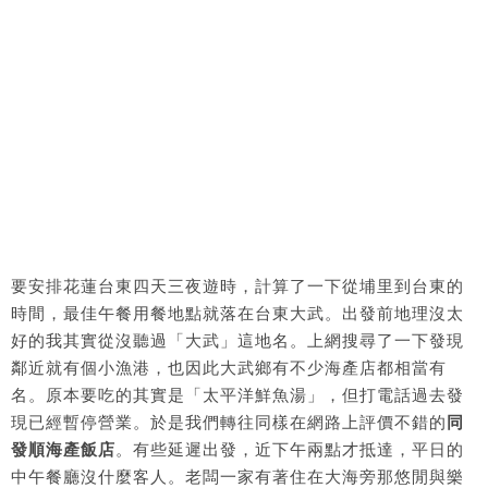
要安排花蓮台東四天三夜遊時，計算了一下從埔里到台東的
時間，最佳午餐用餐地點就落在台東大武。出發前地理沒太
好的我其實從沒聽過「大武」這地名。上網搜尋了一下發現
鄰近就有個小漁港，也因此大武鄉有不少海產店都相當有
名。原本要吃的其實是「太平洋鮮魚湯」，但打電話過去發
現已經暫停營業。於是我們轉往同樣在網路上評價不錯的
同
發順海產飯店
。有些延遲出發，近下午兩點才抵達，平日的
中午餐廳沒什麼客人。老闆一家有著住在大海旁那悠閒與樂