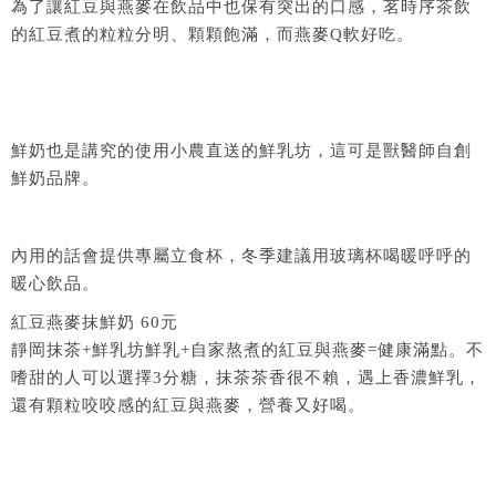
為了讓紅豆與燕麥在飲品中也保有突出的口感，茗時序茶飲
的紅豆煮的粒粒分明、顆顆飽滿，而燕麥Q軟好吃。
鮮奶也是講究的使用小農直送的鮮乳坊，這可是獸醫師自創
鮮奶品牌。
內用的話會提供專屬立食杯，冬季建議用玻璃杯喝暖呼呼的
暖心飲品。
紅豆燕麥抹鮮奶 60元
靜岡抹茶+鮮乳坊鮮乳+自家熬煮的紅豆與燕麥=健康滿點。不
嗜甜的人可以選擇3分糖，抹茶茶香很不賴，遇上香濃鮮乳，
還有顆粒咬咬感的紅豆與燕麥，營養又好喝。