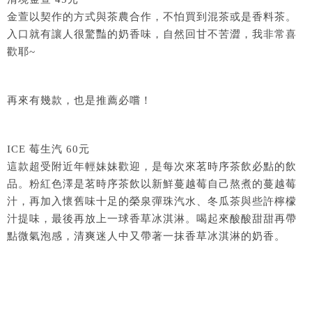
金萱以契作的方式與茶農合作，不怕買到混茶或是香料茶。
入口就有讓人很驚豔的奶香味，自然回甘不苦澀，我非常喜
歡耶~
再來有幾款，也是推薦必嚐！
ICE 莓生汽 60元
這款超受附近年輕妹妹歡迎，是每次來茗時序茶飲必點的飲
品。粉紅色澤是茗時序茶飲以新鮮蔓越莓自己熬煮的蔓越莓
汁，再加入懷舊味十足的榮泉彈珠汽水、冬瓜茶與些許檸檬
汁提味，最後再放上一球香草冰淇淋。喝起來酸酸甜甜再帶
點微氣泡感，清爽迷人中又帶著一抹香草冰淇淋的奶香。