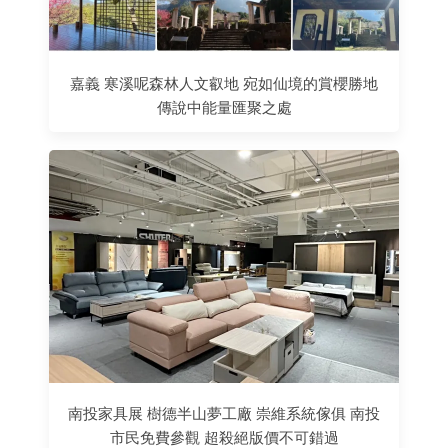
嘉義 寒溪呢森林人文叡地 宛如仙境的賞櫻勝地
傳說中能量匯聚之處
南投家具展 樹德半山夢工廠 崇維系統傢俱 南投
市民免費參觀 超殺絕版價不可錯過