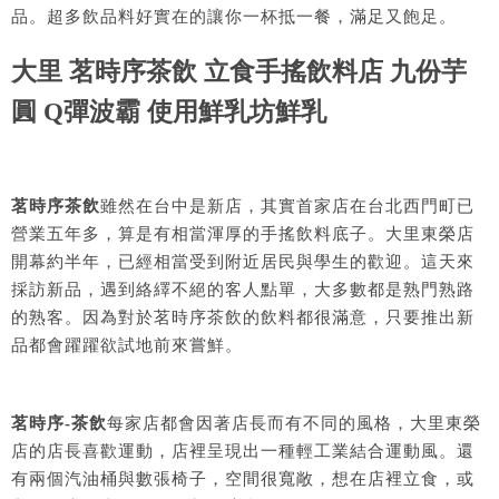
品。超多飲品料好實在的讓你一杯抵一餐，滿足又飽足。
大里 茗時序茶飲 立食手搖飲料店 九份芋
圓 Q彈波霸 使用鮮乳坊鮮乳
茗時序茶飲
雖然在台中是新店，其實首家店在台北西門町已
營業五年多，算是有相當渾厚的手搖飲料底子。大里東榮店
開幕約半年，已經相當受到附近居民與學生的歡迎。這天來
採訪新品，遇到絡繹不絕的客人點單，大多數都是熟門熟路
的熟客。因為對於茗時序茶飲的飲料都很滿意，只要推出新
品都會躍躍欲試地前來嘗鮮。
茗時序-茶飲
每家店都會因著店長而有不同的風格，大里東榮
店的店長喜歡運動，店裡呈現出一種輕工業結合運動風。還
有兩個汽油桶與數張椅子，空間很寬敞，想在店裡立食，或