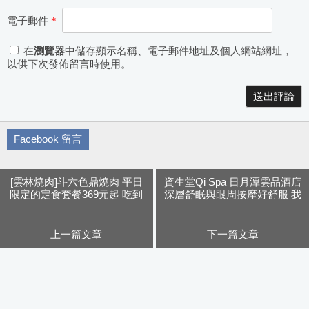
電子郵件
*
在
瀏覽器
中儲存顯示名稱、電子郵件地址及個人網站網址，
以供下次發佈留言時使用。
Alternative:
Facebook 留言
[雲林燒肉]斗六色鼎燒肉 平日
資生堂Qi Spa 日月潭雲品酒店
限定的定食套餐369元起 吃到
深層舒眠與眼周按摩好舒服 我
飽469元起 還有哈根達斯冰淇
又睡到翻過去了
淋吃到爽 老闆真是佛心來的
上一篇文章
下一篇文章