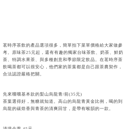
茗時序茶飲的產品選項很多，簡單拍下菜單價格給大家做參
考。原味茶25元起，還有有趣的獨家台味茶飲、奶茶、鮮奶
茶、特調水果茶、與多種創意和季節限定飲品。在茗時序茶
飲喝茶都可以很安心，他們家的茶葉都是自己跟茶農契作，
合法認證嚴格把關。
先來嚐嚐基本款的梨山烏龍青/前(35元)
茶葉選得好，無糖就知道。高山的烏龍青黃金比例，喝的到
烏龍的碳焙香與青茶的清爽回甘，是帶有喉韻的一款。
清境金萱 45元