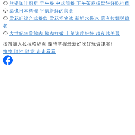
🙂
熊樂咖啡廚房 早午餐 中式簡餐 下午茶麻糬鬆餅好吃推薦
🙂
築也日本料理 平價新鮮的美食
🙂
雪花軒複合式餐飲 雪花怪物冰 新鮮水果冰 還有拉麵與簡
餐
🙂
大世紀無骨鵝肉 鵝肉鮮嫩 上菜速度好快 越夜越美麗
按讚加入拉拉粉絲頁 隨時掌握最新好吃好玩資訊喔!
拉拉 隨性 隨意 走走看看