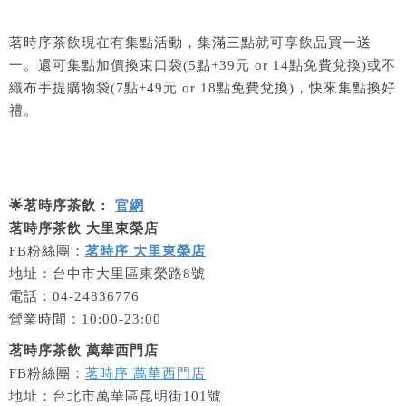
茗時序茶飲現在有集點活動，集滿三點就可享飲品買一送
一。還可集點加價換束口袋(5點+39元 or 14點免費兌換)或不
織布手提購物袋(7點+49元 or 18點免費兌換)，快來集點換好
禮。
🌟茗時序茶飲：
官網
茗時序茶飲 大里東榮店
FB粉絲團：
茗時序 大里東榮店
地址：台中市大里區東榮路8號
電話：04-24836776
營業時間：10:00-23:00
茗時序茶飲 萬華西門店
FB粉絲團：
茗時序 萬華西門店
地址：台北市萬華區昆明街101號