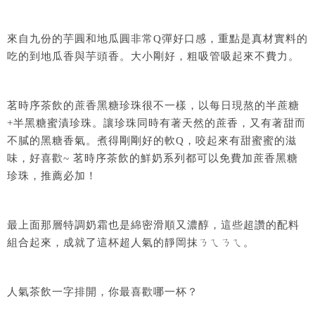
來自九份的芋圓和地瓜圓非常Q彈好口感，重點是真材實料的
吃的到地瓜香與芋頭香。大小剛好，粗吸管吸起來不費力。
茗時序茶飲的蔗香黑糖珍珠很不一樣，以每日現熬的半蔗糖
+半黑糖蜜漬珍珠。讓珍珠同時有著天然的蔗香，又有著甜而
不膩的黑糖香氣。煮得剛剛好的軟Q，咬起來有甜蜜蜜的滋
味，好喜歡~ 茗時序茶飲的鮮奶系列都可以免費加蔗香黑糖
珍珠，推薦必加！
最上面那層特調奶霜也是綿密滑順又濃醇，這些超讚的配料
組合起來，成就了這杯超人氣的靜岡抹ㄋㄟㄋㄟ。
人氣茶飲一字排開，你最喜歡哪一杯？