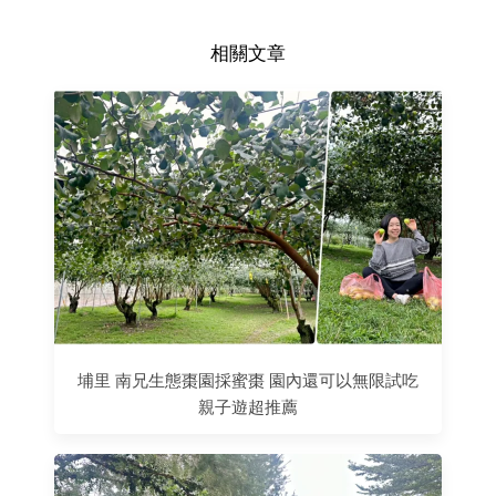
相關文章
埔里 南兄生態棗園採蜜棗 園內還可以無限試吃
親子遊超推薦