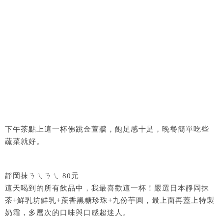
下午茶點上這一杯佛跳金萱牆，飽足感十足，晚餐簡單吃些
蔬菜就好。
靜岡抹ㄋㄟㄋㄟ 80元
這天喝到的所有飲品中，我最喜歡這一杯！嚴選日本靜岡抹
茶+鮮乳坊鮮乳+蔗香黑糖珍珠+九份芋圓，最上面再蓋上特製
奶霜，多層次的口味與口感超迷人。