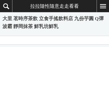
拉拉隨性隨意走走看看
大里 茗時序茶飲 立食手搖飲料店 九份芋圓 Q彈
波霸 靜岡抹茶 鮮乳坊鮮乳