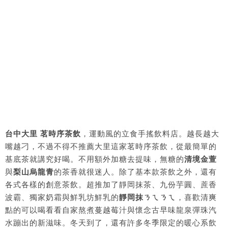
台中大里 茗時序茶飲
，運動風的立食手搖飲料店。越長越大
嘴越刁，不過不得不推薦大里這家茗時序茶飲，從最簡單的
基底茶就講究好喝。不用額外加糖去提味，無糖的
清境金萱
與
梨山烏龍青
的茶香就很迷人。除了基本款茶飲之外，還有
各式各樣的創意茶飲。超推加了靜岡抹茶、九份芋圓、蔗香
波霸、獨家奶霜與鮮乳坊鮮乳的
靜岡抹ㄋㄟㄋㄟ
，喜歡清爽
點的可以喝看看自家熬煮蔓越莓汁與懷念古早味龍泉彈珠汽
水蹦出的新滋味。冬天到了，還有許多冬季限定的暖心系飲