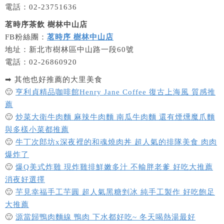
電話：02-23751636
茗時序茶飲 樹林中山店
FB粉絲團：
茗時序 樹林中山店
地址：新北市樹林區中山路一段60號
電話：02-26860920
➡ 其他也好推薦的大里美食
🙂
亨利貞精品咖啡館Henry Jane Coffee 復古上海風 質感推
薦
🙂
炒菜大衛牛肉麵 麻辣牛肉麵 南瓜牛肉麵 還有煙燻魔爪麵
與多樣小菜都推薦
🙂
牛丁次郎坊x深夜裡的和魂燒肉丼 超人氣的排隊美食 肉肉
爆炸了
🙂
爆Q美式炸雞 現炸雞排鮮嫩多汁 不輸胖老爹 好吃大推薦
消夜好選擇
🙂
芋見幸福手工芋圓 超人氣黑糖剉冰 純手工製作 好吃飽足
大推薦
🙂
源當歸鴨肉麵線 鴨肉 下水都好吃~ 冬天喝熱湯最好