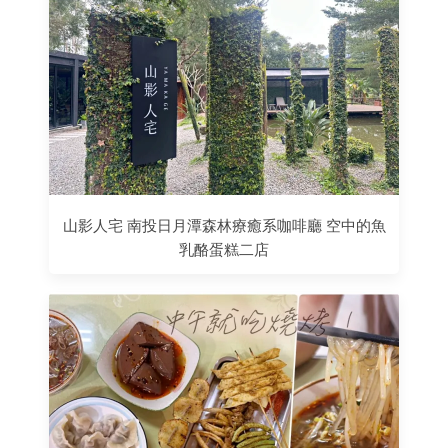
山影人宅 南投日月潭森林療癒系咖啡廳 空中的魚
乳酪蛋糕二店