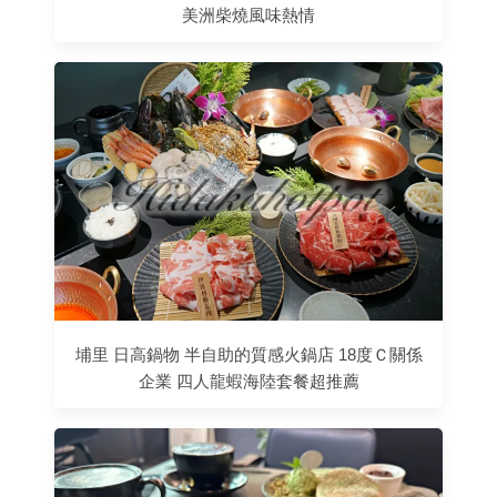
美洲柴燒風味熱情
埔里 日高鍋物 半自助的質感火鍋店 18度Ｃ關係
企業 四人龍蝦海陸套餐超推薦