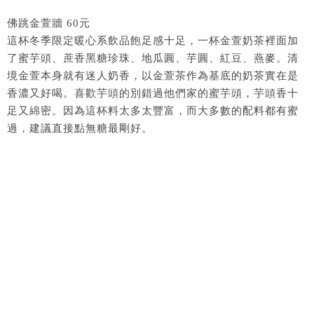
佛跳金萱牆 60元
這杯冬季限定暖心系飲品飽足感十足，一杯金萱奶茶裡面加
了蜜芋頭、蔗香黑糖珍珠、地瓜圓、芋圓、紅豆、燕麥。清
境金萱本身就有迷人奶香，以金萱茶作為基底的奶茶實在是
香濃又好喝。喜歡芋頭的別錯過他們家的蜜芋頭，芋頭香十
足又綿密。因為這杯料太多太豐富，而大多數的配料都有蜜
過，建議直接點無糖最剛好。